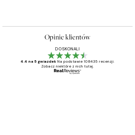
Opinie klientów
DOSKONALI
4.4 na 5 gwiazdek
Na podstawie 108435 recenzji.
Zobacz niektóre z nich tutaj.
Zweryfikowany kupujący
Opinie
klientów
Excellent quality at a nice price
20 kwi
Magdalena B