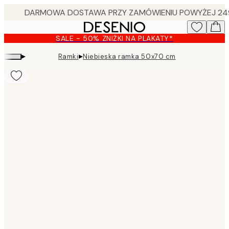
Skip
to
main
SALE - 50% ZNIŻKI NA PLAKATY*
content.
▸
▸
Ramki
Niebieska ramka 50x70 cm
Product
images