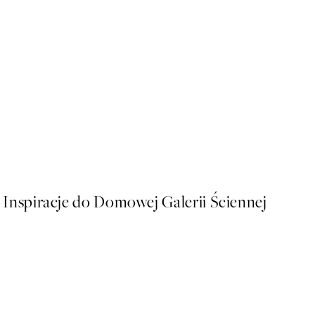
50%*
Diablo Lake Plakat
Od 26,98 zł
53,95 zł
Inspiracje do Domowej Galerii Ściennej