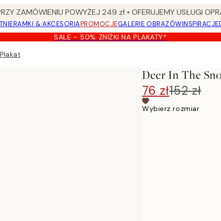
Y ZAMÓWIENIU POWYŻEJ 249 zł • OFERUJEMY USŁUGI OPR
TNIE
RAMKI & AKCESORIA
PROMOCJE
GALERIE OBRAZÓW
INSPIRACJE
SALE - 50% ZNIŻKI NA PLAKATY*
 Plakat
Deer In The Sn
76 zł
152 zł
Wybierz rozmiar