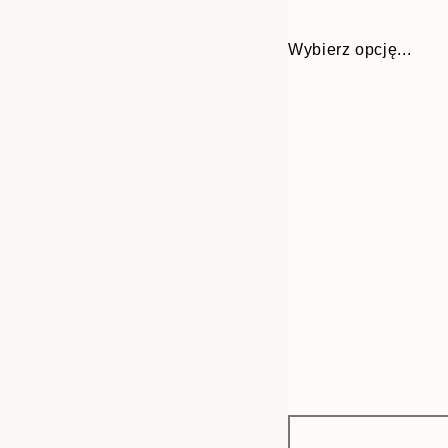
Wybierz opcję...
Frame
50x70 cm
options