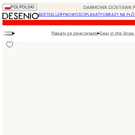
Skip
DARMOWA DOSTAWA PRZ
POL
POLSKI
to
BESTSELLERY
NOWOŚCI
PLAKATY
OBRAZY NA PŁÓ
main
content.
▸
▸
Plakaty ze zwierzętami
Deer in the Snow