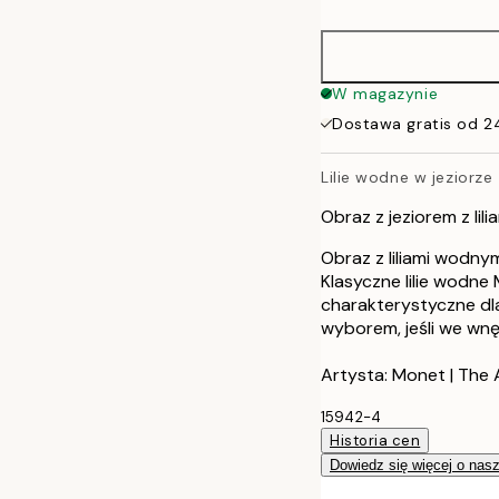
30x40 cm
50x70 cm
W magazynie
Dostawa gratis od 2
Lilie wodne w jeziorze
Obraz z jeziorem z li
Obraz z liliami wodny
Klasyczne lilie wodne
charakterystyczne dla
wyborem, jeśli we wn
Artysta: Monet | The 
15942-4
Historia cen
Dowiedz się więcej o nas