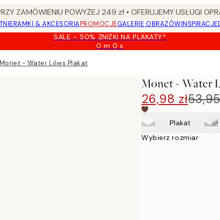
Y ZAMÓWIENIU POWYŻEJ 249 zł • OFERUJEMY USŁUGI OPR
TNIE
RAMKI & AKCESORIA
PROMOCJE
GALERIE OBRAZÓW
INSPIRACJE
SALE - 50% ZNIŻKI NA PLAKATY*
0 m
0 s
Ważny
do:
Monet - Water Lilies Plakat
2026-
08-
Monet - Water Li
09
26,98 zł
53,95
Plakat
Wybierz rozmiar