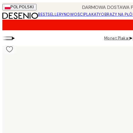
Skip
DARMOWA DOSTAWA PRZ
POL
POLSKI
to
BESTSELLERY
NOWOŚCI
PLAKATY
OBRAZY NA PŁÓ
main
content.
▸
▸
Monet Plakat