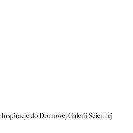
50%*
Monet - Poppy Fields near A
Od 26,98 zł
53,95 zł
Inspiracje do Domowej Galerii Ściennej