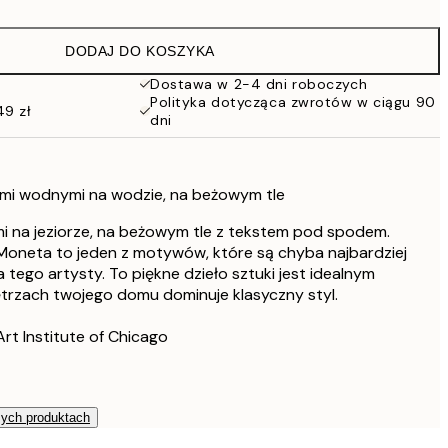
43 zł
86 zł
DODAJ DO KOSZYKA
76 zł
152 zł
Dostawa w 2-4 dni roboczych
Polityka dotycząca zwrotów w ciągu 90
49 zł
dni
liami wodnymi na wodzie, na beżowym tle
mi na jeziorze, na beżowym tle z tekstem pod spodem.
 Moneta to jeden z motywów, które są chyba najbardziej
 tego artysty. To piękne dzieło sztuki jest idealnym
ętrzach twojego domu dominuje klasyczny styl.
Art Institute of Chicago
zych produktach