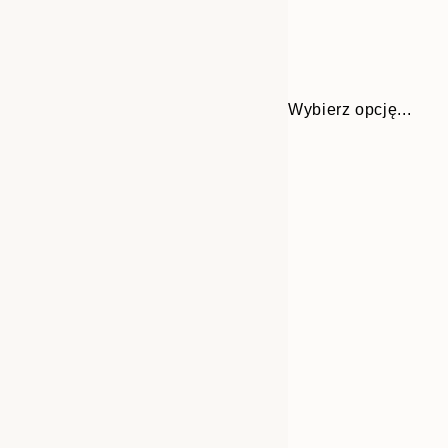
Wybierz opcję...
Frame
21x30 cm
options