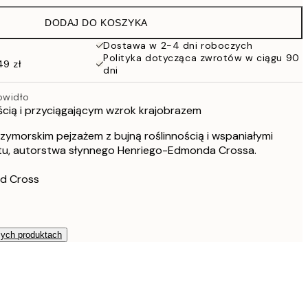
86 zł
DODAJ DO KOSZYKA
76 zł
152 zł
Dostawa w 2-4 dni roboczych
Polityka dotycząca zwrotów w ciągu 90
49 zł
dni
owidło
ścią i przyciągającym wzrok krajobrazem
zymorskim pejzażem z bujną roślinnością i wspaniałymi
letu, autorstwa słynnego Henriego-Edmonda Crossa.
nd Cross
zych produktach