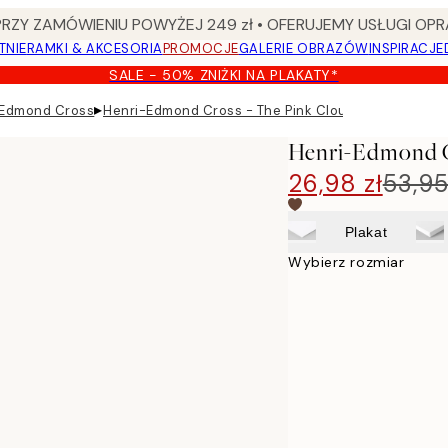
Y ZAMÓWIENIU POWYŻEJ 249 zł • OFERUJEMY USŁUGI OPR
TNIE
RAMKI & AKCESORIA
PROMOCJE
GALERIE OBRAZÓW
INSPIRACJE
SALE - 50% ZNIŻKI NA PLAKATY*
▸
-Edmond Cross
Henri-Edmond Cross - The Pink Cloud Plakat
Henri-Edmond C
26,98 zł
53,95
Plakat
Wybierz rozmiar