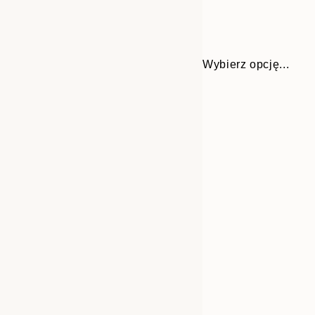
Wybierz opcję...
Frame
21x30 cm
options
30x40 cm