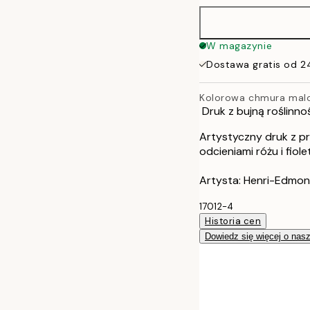
50x70 cm
W magazynie
Dostawa gratis od 2
Kolorowa chmura mal
Druk z bujną roślinno
Artystyczny druk z pr
odcieniami różu i fio
Artysta: Henri-Edmo
17012-4
Historia cen
Dowiedz się więcej o nas