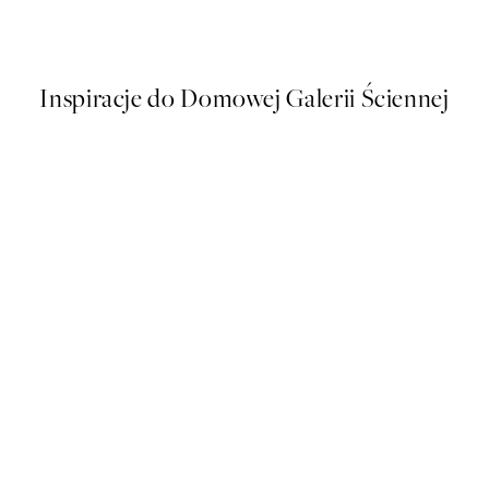
Od 26,98 zł
53,95 zł
Inspiracje do Domowej Galerii Ściennej