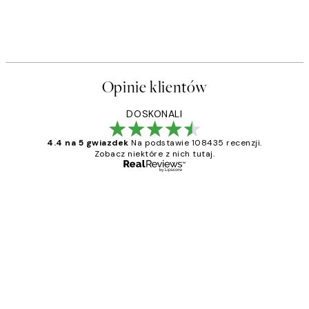
Opinie klientów
DOSKONALI
4.4 na 5 gwiazdek
Na podstawie 108435 recenzji.
Zobacz niektóre z nich tutaj.
Zweryfikowany kupujący
Opinie
klientów
Excellent quality at a nice price
20 kwi
Magdalena B