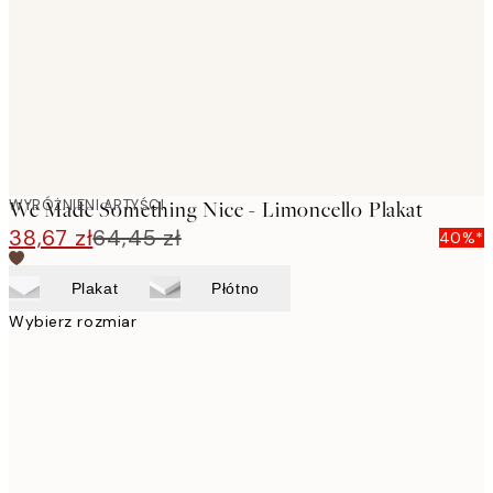
WYRÓŻNIENI ARTYŚCI
We Made Something Nice - Limoncello Plakat
38,67 zł
64,45 zł
40%*
Plakat
Płótno
Wybierz rozmiar