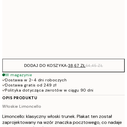
58,2
30x40 cm
91,2
50x70 cm
15
Frame
options
DODAJ DO KOSZYKA
-
38,67 ZŁ
64,45 ZŁ
W magazynie
Dostawa w 2-4 dni roboczych
Dostawa gratis od 249 zł
Polityka dotycząca zwrotów w ciągu 90 dni
OPIS PRODUKTU
Włoskie Limoncello
Limoncello: klasyczny włoski trunek. Plakat ten został
zaprojektowany na wzór znaczka pocztowego, co nadaje