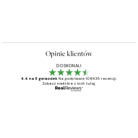
Opinie klientów
DOSKONALI
4.4 na 5 gwiazdek
Na podstawie 108435 recenzji.
Zobacz niektóre z nich tutaj.
Zweryfikowany kupujący
Opinie
klientów
Excellent quality at a nice price