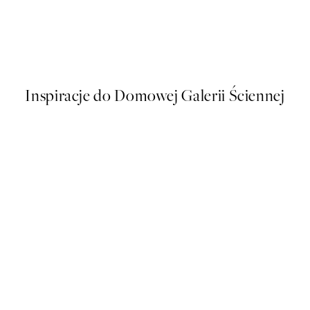
50%*
Buon Appetito Plakat
Od 16 zł
32 zł
Inspiracje do Domowej Galerii Ściennej