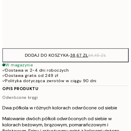
91,2
50x70 cm
15
Frame
options
DODAJ DO KOSZYKA
-
38,67 ZŁ
64,45 ZŁ
W magazynie
Dostawa w 2-4 dni roboczych
Dostawa gratis od 249 zł
Polityka dotycząca zwrotów w ciągu 90 dni
OPIS PRODUKTU
Odwrócone kręgi
Dwa półkola w różnych kolorach odwrócone od siebie
Malowanie dwóch półkoli odwróconych od siebie w
kolorach beżowym, brązowym, pomarańczowym i
fioletowym. Fajny i artystyczny print z kolorami vintage.