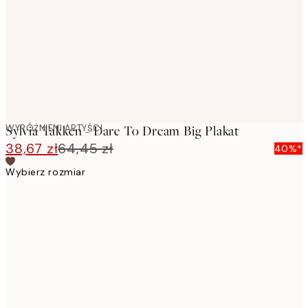
WYRÓŻNIENI ARTYŚCI
Sylvia Takken - Dare To Dream Big Plakat
38,67 zł
64,45 zł
40%*
Wybierz rozmiar