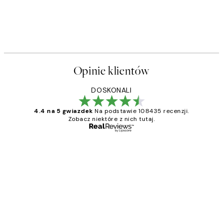
50%*
THE STYLIST COLLECTION
kat
Fruit for Thought Plakat
Od 48,50 zł
97 zł
Opinie klientów
DOSKONALI
4.4 na 5 gwiazdek
Na podstawie 108435 recenzji.
Zobacz niektóre z nich tutaj.
Zweryfikowany kupujący
Opinie
klientów
Excellent quality at a nice price
20 kwi
Magdalena B