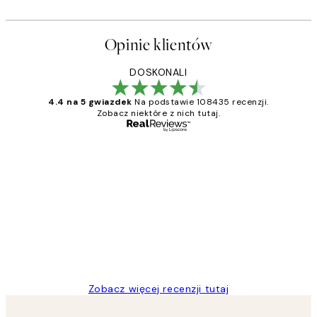
Opinie klientów
DOSKONALI
4.4 na 5 gwiazdek
Na podstawie 108435 recenzji.
Zobacz niektóre z nich tutaj.
Zweryfikowany kupujący
Opinie
klientów
Excellent quality at a nice price
20 kwi
Magdalena B
Zobacz więcej recenzji tutaj