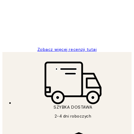
klientów
Excellent quality at a nice price
20 kwi
Magdalena B
Zobacz więcej recenzji tutaj
SZYBKA DOSTAWA
2-4 dni roboczych