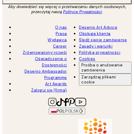
Aby dowiedzieć się więcej o przetwarzaniu danych osobowych,
przeczytaj naszą
Polityce Prywatności
.
O nas
Desenio Art Advice
Prasa
Obsługa klienta
Wydawca
Śledź swoje zamówienie
Career
Zasady i warunki
Zrównoważony rozwój
Polityka prywatności
Oświadczenie o
Cookies
Dostępności
Prośba o anulowanie
zamówienia
Desenio Ambassador
Zarządzaj plikami
Programme
cookie
Art Awards
Zaloguj się (firma)
POL
POLSKI