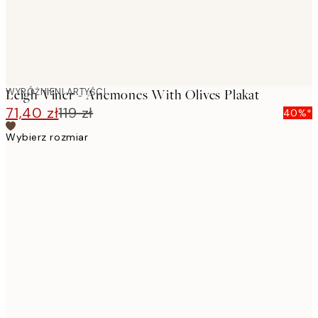
WYRÓŻNIENI ARTYŚCI
Leigh Viner - Anemones With Olives Plakat
71,40 zł
119 zł
40%*
Wybierz rozmiar