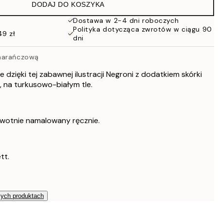
DODAJ DO KOSZYKA
91,20 zł
152 zł
Dostawa w 2-4 dni roboczych
Polityka dotycząca zwrotów w ciągu 90
49 zł
dni
marańczową
 dzięki tej zabawnej ilustracji Negroni z dodatkiem skórki
 na turkusowo-białym tle.
rwotnie namalowany ręcznie.
tt.
zych produktach