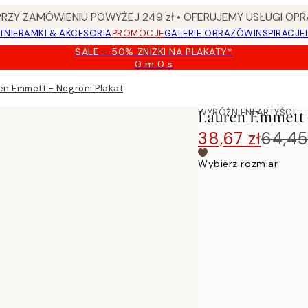
Y ZAMÓWIENIU POWYŻEJ 249 zł • OFERUJEMY USŁUGI OPR
TNIE
RAMKI & AKCESORIA
PROMOCJE
GALERIE OBRAZÓW
INSPIRACJE
SALE - 50% ZNIŻKI NA PLAKATY*
0 m
0 s
Ważny
do:
en Emmett - Negroni Plakat
2026-
08-
WYRÓŻNIENI ARTYŚCI
Lauren Emmett -
09
38,67 zł
64,45
Wybierz rozmiar