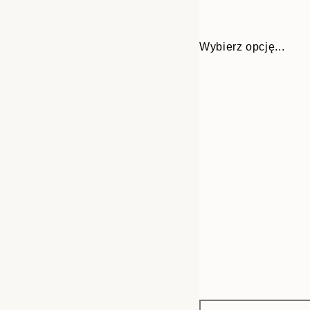
Wybierz opcję...
Frame
21x30 cm
options
30x40 cm