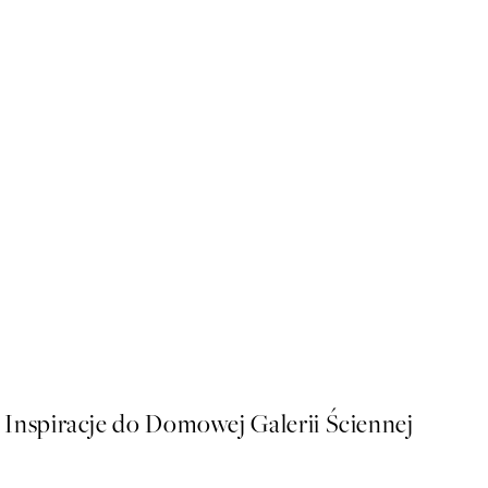
50%*
Vintage Sea Turtle Plakat
Od 16 zł
32 zł
Inspiracje do Domowej Galerii Ściennej