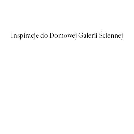
inha Portimao Plakat
Sunkissed No2 Plakat
Od 43 zł
86 zł
Inspiracje do Domowej Galerii Ściennej