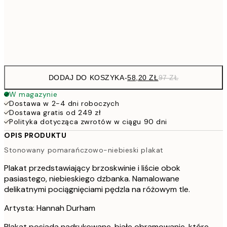
15
Frame
options
DODAJ DO KOSZYKA
-
58,20 ZŁ
97 ZŁ
W magazynie
Dostawa w 2-4 dni roboczych
Dostawa gratis od 249 zł
Polityka dotycząca zwrotów w ciągu 90 dni
OPIS PRODUKTU
Stonowany pomarańczowo-niebieski plakat
Plakat przedstawiający brzoskwinie i liście obok
pasiastego, niebieskiego dzbanka. Namalowane
delikatnymi pociągnięciami pędzla na różowym tle.
Artysta: Hannah Durham
Plakat posiada nadrukowane, białe obramowanie, które