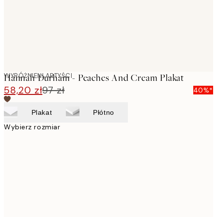
WYRÓŻNIENI ARTYŚCI
Hannah Durham - Peaches And Cream Plakat
58,20 zł
97 zł
40%*
Plakat
Płótno
Wybierz rozmiar