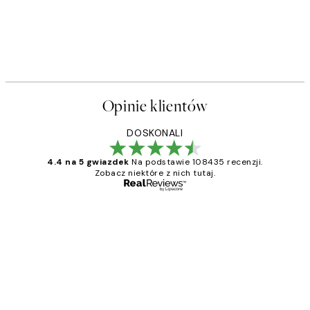
Opinie klientów
DOSKONALI
4.4 na 5 gwiazdek
Na podstawie 108435 recenzji.
Zobacz niektóre z nich tutaj.
Zweryfikowany kupujący
Opinie
klientów
Excellent quality at a nice price
20 kwi