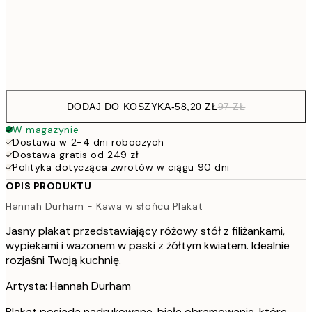
15
Frame
options
DODAJ DO KOSZYKA
-
58,20 ZŁ
97 ZŁ
W magazynie
Dostawa w 2-4 dni roboczych
Dostawa gratis od 249 zł
Polityka dotycząca zwrotów w ciągu 90 dni
OPIS PRODUKTU
Hannah Durham - Kawa w słońcu Plakat
Jasny plakat przedstawiający różowy stół z filiżankami,
wypiekami i wazonem w paski z żółtym kwiatem. Idealnie
rozjaśni Twoją kuchnię.
Artysta: Hannah Durham
Plakat posiada nadrukowane, białe obramowanie, które