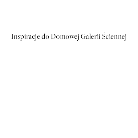
s Plakat
Soft Couple Plakat
Od 32,23 zł
64,45 zł
Inspiracje do Domowej Galerii Ściennej