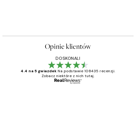
Opinie klientów
DOSKONALI
4.4 na 5 gwiazdek
Na podstawie 108435 recenzji.
Zobacz niektóre z nich tutaj.
Zweryfikowany kupujący
Opinie
klientów
Excellent quality at a nice price
20 kwi