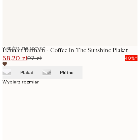
WYRÓŻNIENI ARTYŚCI
Hannah Durham - Coffee In The Sunshine Plakat
58,20 zł
97 zł
40%*
Plakat
Płótno
Wybierz rozmiar