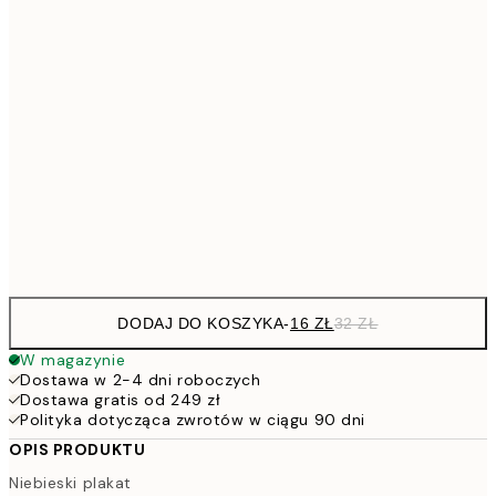
26,9
21x30 cm
53,
4
30x40 cm
7
50x70 cm
15
Frame
options
DODAJ DO KOSZYKA
-
16 ZŁ
32 ZŁ
W magazynie
Dostawa w 2-4 dni roboczych
Dostawa gratis od 249 zł
Polityka dotycząca zwrotów w ciągu 90 dni
OPIS PRODUKTU
Niebieski plakat