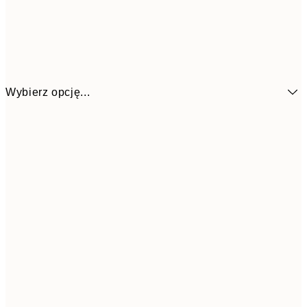
Wybierz opcję...
1
13x18 cm