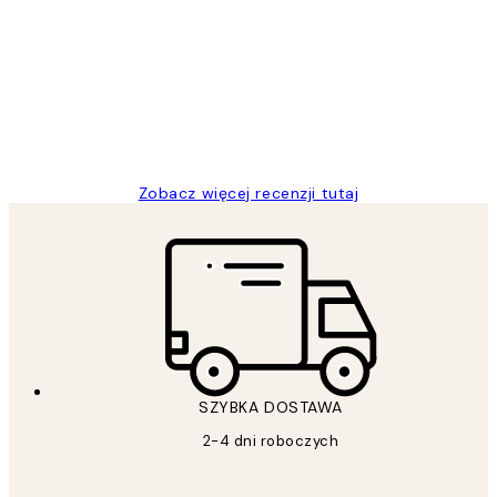
klientów
Excellent quality at a nice price
20 kwi
Magdalena B
Zobacz więcej recenzji tutaj
SZYBKA DOSTAWA
2-4 dni roboczych