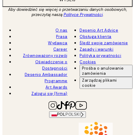
Aby dowiedzieć się więcej o przetwarzaniu danych osobowych,
przeczytaj naszą
Polityce Prywatności
.
O nas
Desenio Art Advice
Prasa
Obsługa klienta
Wydawca
Śledź swoje zamówienie
Career
Zasady i warunki
Zrównoważony rozwój
Polityka prywatności
Oświadczenie o
Cookies
Dostępności
Prośba o anulowanie
zamówienia
Desenio Ambassador
Zarządzaj plikami
Programme
cookie
Art Awards
Zaloguj się (firma)
POL
POLSKI