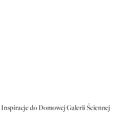
50%*
Gilded Pomegranate Plakat
Od 16 zł
32 zł
Inspiracje do Domowej Galerii Ściennej