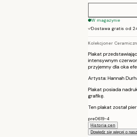
W magazynie
Dostawa gratis od 2
Kolekcjoner Ceramicz
Plakat przedstawiając
intensywnym czerwony
przyjemny dla oka efe
Artysta: Hannah Dur
Plakat posiada nadru
grafikę.
Ten plakat został pie
pre0619-4
Historia cen
Dowiedz się więcej o nas