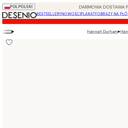
Skip
DARMOWA DOSTAWA PRZ
POL
POLSKI
to
BESTSELLERY
NOWOŚCI
PLAKATY
OBRAZY NA PŁÓ
main
content.
▸
▸
Hannah Durham
Han