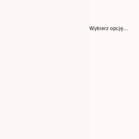
Wybierz opcję...
Frame
21x30 cm
options
30x40 cm