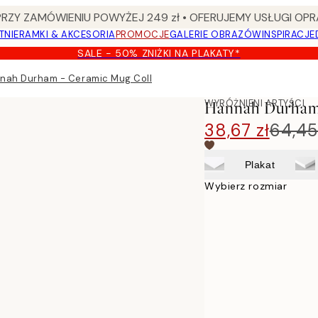
Y ZAMÓWIENIU POWYŻEJ 249 zł • OFERUJEMY USŁUGI OPR
TNIE
RAMKI & AKCESORIA
PROMOCJE
GALERIE OBRAZÓW
INSPIRACJE
SALE - 50% ZNIŻKI NA PLAKATY*
nah Durham - Ceramic Mug Collector Plakat
WYRÓŻNIENI ARTYŚCI
Hannah Durham 
38,67 zł
64,45
Plakat
Wybierz rozmiar