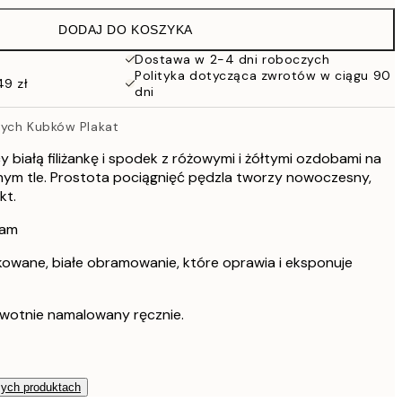
97 zł
DODAJ DO KOSZYKA
Dostawa w 2-4 dni roboczych
Polityka dotycząca zwrotów w ciągu 90
49 zł
dni
nych Kubków Plakat
y białą filiżankę i spodek z różowymi i żółtymi ozdobami na
m tle. Prostota pociągnięć pędzla tworzy nowoczesny,
kt.
ham
kowane, białe obramowanie, które oprawia i eksponuje
rwotnie namalowany ręcznie.
zych produktach