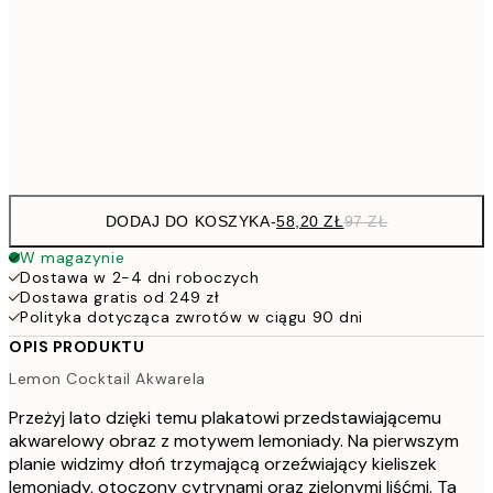
15
136,8
70x100 cm
22
Frame
options
DODAJ DO KOSZYKA
-
58,20 ZŁ
97 ZŁ
W magazynie
Dostawa w 2-4 dni roboczych
Dostawa gratis od 249 zł
Polityka dotycząca zwrotów w ciągu 90 dni
OPIS PRODUKTU
Lemon Cocktail Akwarela
Przeżyj lato dzięki temu plakatowi przedstawiającemu
akwarelowy obraz z motywem lemoniady. Na pierwszym
planie widzimy dłoń trzymającą orzeźwiający kieliszek
lemoniady, otoczony cytrynami oraz zielonymi liśćmi. Ta