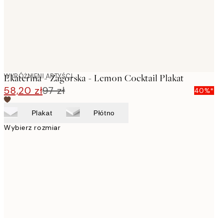
WYRÓŻNIENI ARTYŚCI
Ekaterina - Zagorska - Lemon Cocktail Plakat
58,20 zł
97 zł
40%*
Plakat
Płótno
Wybierz rozmiar