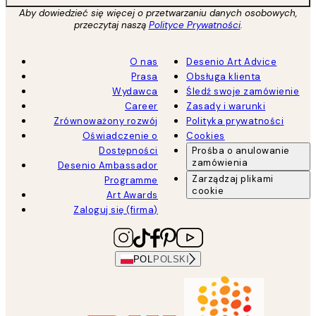
Aby dowiedzieć się więcej o przetwarzaniu danych osobowych,
przeczytaj naszą
Polityce Prywatności
.
O nas
Desenio Art Advice
Prasa
Obsługa klienta
Wydawca
Śledź swoje zamówienie
Career
Zasady i warunki
Zrównoważony rozwój
Polityka prywatności
Oświadczenie o
Cookies
Dostępności
Prośba o anulowanie
zamówienia
Desenio Ambassador
Zarządzaj plikami
Programme
cookie
Art Awards
Zaloguj się (firma)
POL
POLSKI