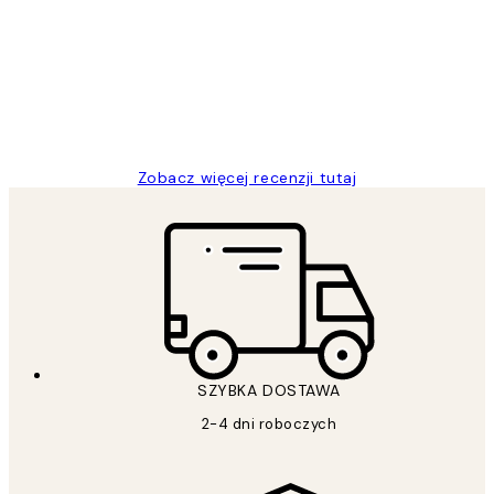
klientów
Excellent quality at a nice price
20 kwi
Magdalena B
Zobacz więcej recenzji tutaj
SZYBKA DOSTAWA
2-4 dni roboczych