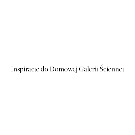
50%*
t
Warming Sun Plakat
Od 16 zł
32 zł
Inspiracje do Domowej Galerii Ściennej