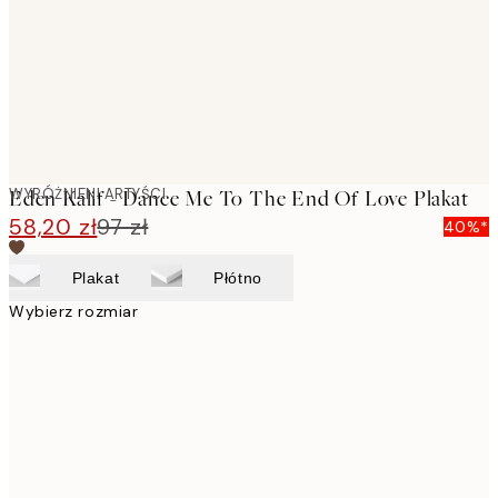
images
WYRÓŻNIENI ARTYŚCI
Eden Kalif - Dance Me To The End Of Love Plakat
58,20 zł
97 zł
40%*
Plakat
Płótno
Wybierz rozmiar