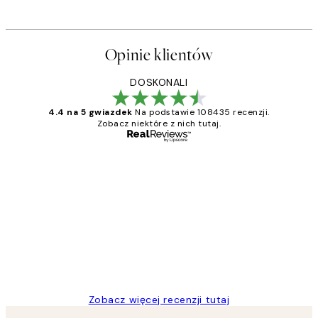
Opinie klientów
DOSKONALI
4.4 na 5 gwiazdek
Na podstawie 108435 recenzji.
Zobacz niektóre z nich tutaj.
Zweryfikowany kupujący
Opinie
klientów
Excellent quality at a nice price
20 kwi
Magdalena B
Zobacz więcej recenzji tutaj