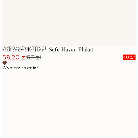
WYRÓŻNIENI ARTYŚCI
Cortney Herron - Safe Haven Plakat
58,20 zł
97 zł
40%*
Wybierz rozmiar