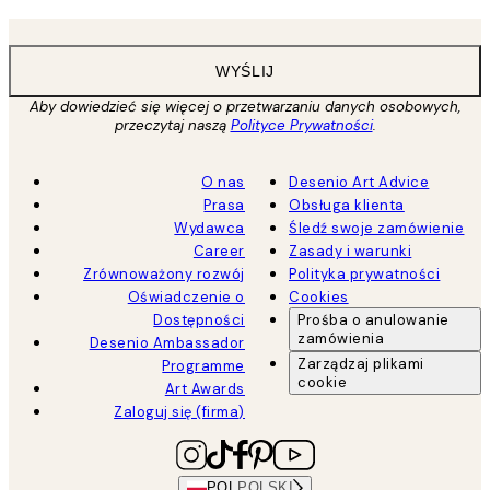
WYŚLIJ
Aby dowiedzieć się więcej o przetwarzaniu danych osobowych,
przeczytaj naszą
Polityce Prywatności
.
O nas
Desenio Art Advice
Prasa
Obsługa klienta
Wydawca
Śledź swoje zamówienie
Career
Zasady i warunki
Zrównoważony rozwój
Polityka prywatności
Oświadczenie o
Cookies
Dostępności
Prośba o anulowanie
zamówienia
Desenio Ambassador
Zarządzaj plikami
Programme
cookie
Art Awards
Zaloguj się (firma)
POL
POLSKI