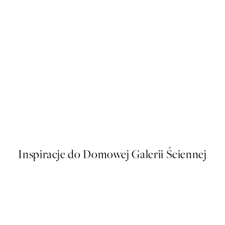
50%*
Ogata Korin - Japanese Red 
76 zł
152 zł
Inspiracje do Domowej Galerii Ściennej