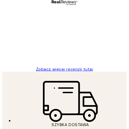
Zweryfikowany kupujący
Opinie
klientów
Excellent quality at a nice price
20 kwi
Magdalena B
Zobacz więcej recenzji tutaj
SZYBKA DOSTAWA