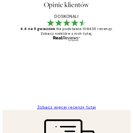
Opinie klientów
DOSKONALI
4.4 na 5 gwiazdek
Na podstawie 108435 recenzji.
Zobacz niektóre z nich tutaj.
Zweryfikowany kupujący
Opinie
klientów
Excellent quality at a nice price
20 kwi
Magdalena B
Zobacz więcej recenzji tutaj