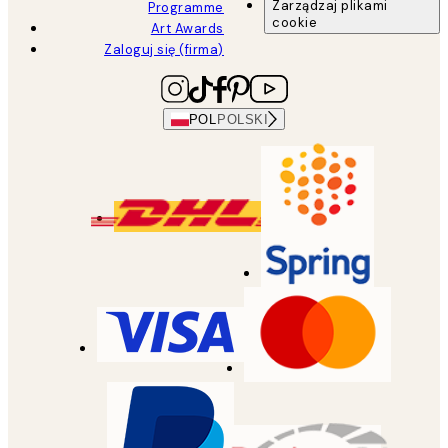
Zarządzaj plikami
Programme
cookie
Art Awards
Zaloguj się (firma)
POL
POLSKI