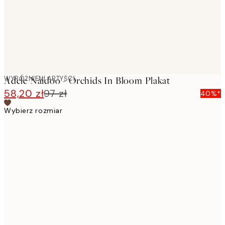
WYRÓŻNIENI ARTYŚCI
Adele Naidoo - Orchids In Bloom Plakat
58,20 zł
97 zł
40%*
Wybierz rozmiar