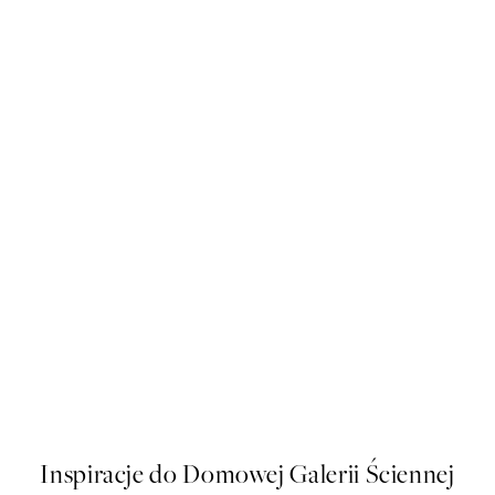
50%*
1 Plakat
Eucalyptus No2 Plakat
Od 43 zł
86 zł
Inspiracje do Domowej Galerii Ściennej