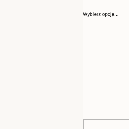
Wybierz opcję...
Frame
30x40 cm
options
50x70 cm