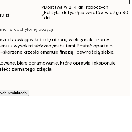
Dostawa w 2-4 dni roboczych
Polityka dotycząca zwrotów w ciągu 90
49 zł
dni
rno, w odchylonej pozycji
przedstawiający kobietę ubraną w elegancki czarny
eniu z wysokimi skórzanymi butami. Postać oparta o
kórzene krzesło emanuje finezją i pewnością siebie.
kowane, białe obramowanie, które oprawia i eksponuje
efekt ziarnistego zdjęcia.
zych produktach