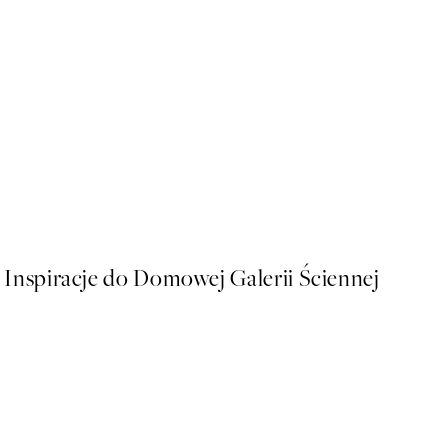
50%*
Untamed Spots Plakat
Od 43 zł
86 zł
Inspiracje do Domowej Galerii Ściennej