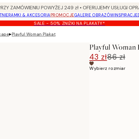
Y ZAMÓWIENIU POWYŻEJ 249 zł • OFERUJEMY USŁUGI OPR
TNIE
RAMKI & AKCESORIA
PROMOCJE
GALERIE OBRAZÓW
INSPIRACJE
SALE - 50% ZNIŻKI NA PLAKATY*
▸
cape
Playful Woman Plakat
Playful Woman 
43 zł
86 zł
Wybierz rozmiar