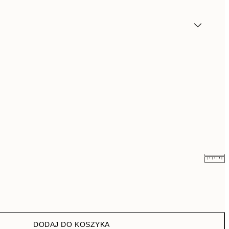
43 zł
86 zł
76 zł
152 zł
DODAJ DO KOSZYKA