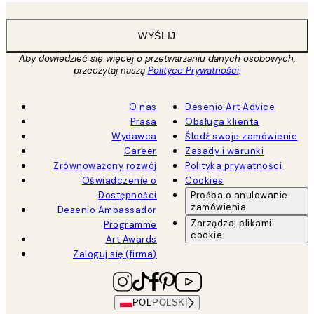
WYŚLIJ
Aby dowiedzieć się więcej o przetwarzaniu danych osobowych,
przeczytaj naszą
Polityce Prywatności
.
O nas
Desenio Art Advice
Prasa
Obsługa klienta
Wydawca
Śledź swoje zamówienie
Career
Zasady i warunki
Zrównoważony rozwój
Polityka prywatności
Oświadczenie o
Cookies
Dostępności
Prośba o anulowanie
zamówienia
Desenio Ambassador
Zarządzaj plikami
Programme
cookie
Art Awards
Zaloguj się (firma)
POL
POLSKI