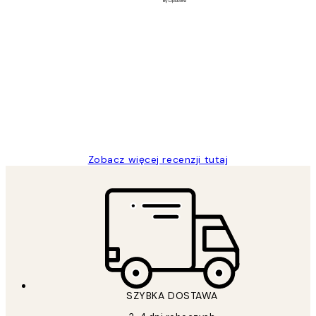
Zweryfikowany kupujący
Opinie
klientów
Excellent quality at a nice price
20 kwi
Magdalena B
Zobacz więcej recenzji tutaj
SZYBKA DOSTAWA