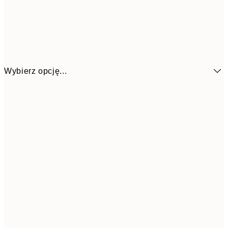
Wybierz opcję...
32,2
21x30 cm