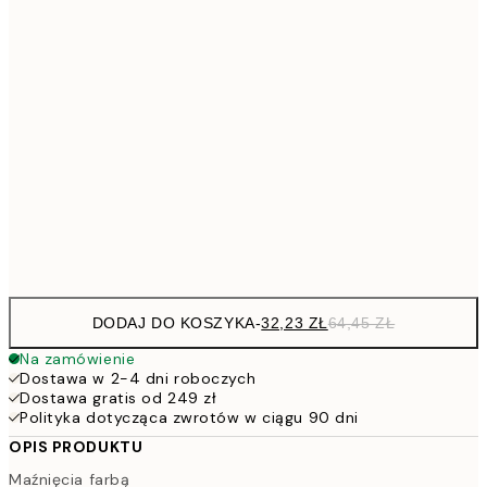
64,
48,5
30x40 cm
7
50x70 cm
15
11
70x100 cm
22
Frame
options
DODAJ DO KOSZYKA
-
32,23 ZŁ
64,45 ZŁ
Na zamówienie
Dostawa w 2-4 dni roboczych
Dostawa gratis od 249 zł
Polityka dotycząca zwrotów w ciągu 90 dni
OPIS PRODUKTU
Maźnięcia farbą