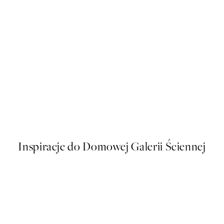
50%*
Happy Place Green Plakat
Od 26,98 zł
53,95 zł
Inspiracje do Domowej Galerii Ściennej