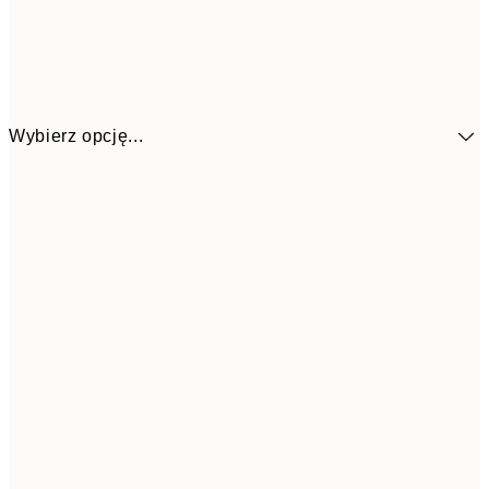
Wybierz opcję...
48,5
30x40 cm