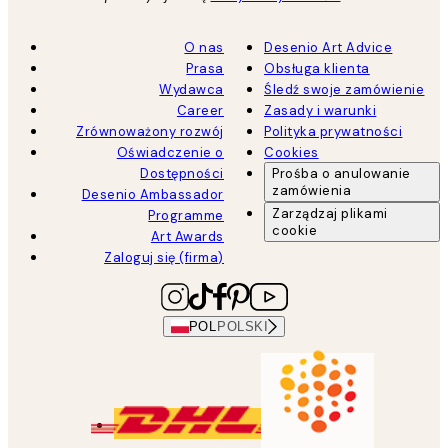
O nas
Desenio Art Advice
Prasa
Obsługa klienta
Wydawca
Śledź swoje zamówienie
Career
Zasady i warunki
Zrównoważony rozwój
Polityka prywatności
Oświadczenie o
Cookies
Dostępności
Prośba o anulowanie
zamówienia
Desenio Ambassador
Zarządzaj plikami
Programme
cookie
Art Awards
Zaloguj się (firma)
POL
POLSKI