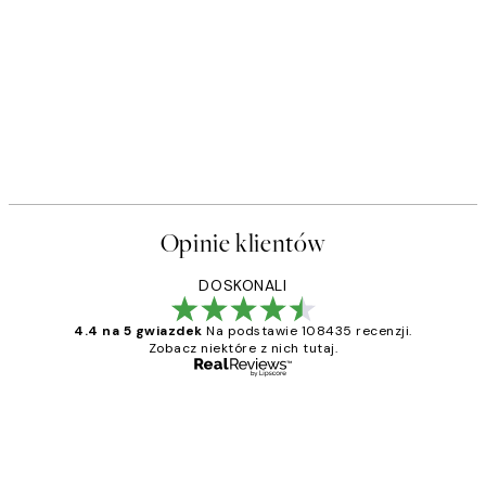
Opinie klientów
DOSKONALI
4.4 na 5 gwiazdek
Na podstawie 108435 recenzji.
Zobacz niektóre z nich tutaj.
Zweryfikowany kupujący
Opinie
klientów
Excellent quality at a nice price