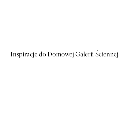
50%*
kat
Vintage Pilot Fish Plakat
Od 16 zł
32 zł
Inspiracje do Domowej Galerii Ściennej