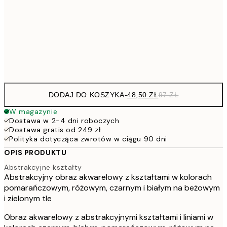
7
50x70 cm
15
Frame
options
DODAJ DO KOSZYKA
-
48,50 ZŁ
97 ZŁ
W magazynie
Dostawa w 2-4 dni roboczych
Dostawa gratis od 249 zł
Polityka dotycząca zwrotów w ciągu 90 dni
OPIS PRODUKTU
Abstrakcyjne kształty
Abstrakcyjny obraz akwarelowy z kształtami w kolorach
pomarańczowym, różowym, czarnym i białym na beżowym
i zielonym tle
Obraz akwarelowy z abstrakcyjnymi kształtami i liniami w