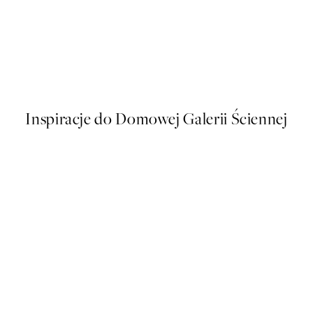
50%*
ique No1 Plakat
Le Pouvoir des Fleurs No1 Pl
Od 26,98 zł
53,95 zł
Inspiracje do Domowej Galerii Ściennej