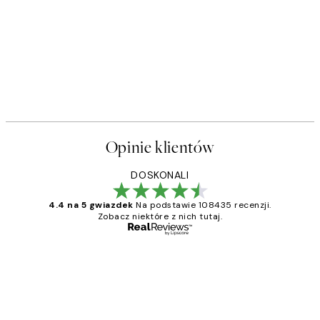
Opinie klientów
DOSKONALI
4.4 na 5 gwiazdek
Na podstawie 108435 recenzji.
Zobacz niektóre z nich tutaj.
Zweryfikowany kupujący
Opinie
klientów
Excellent quality at a nice price