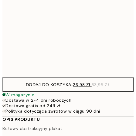
4
30x40 cm
7
50x70 cm
15
264,5
100x150 cm
52
Frame
options
DODAJ DO KOSZYKA
-
26,98 ZŁ
53,95 ZŁ
W magazynie
Dostawa w 2-4 dni roboczych
Dostawa gratis od 249 zł
Polityka dotycząca zwrotów w ciągu 90 dni
OPIS PRODUKTU
Beżowy abstrakcyjny plakat