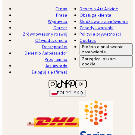
O nas
Desenio Art Advice
Prasa
Obsługa klienta
Wydawca
Śledź swoje zamówienie
Career
Zasady i warunki
Zrównoważony rozwój
Polityka prywatności
Oświadczenie o
Cookies
Dostępności
Prośba o anulowanie
zamówienia
Desenio Ambassador
Zarządzaj plikami
Programme
cookie
Art Awards
Zaloguj się (firma)
POL
POLSKI