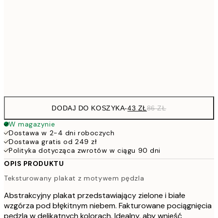
10
70x100 cm
20
264,5
100x150 cm
52
Frame
options
DODAJ DO KOSZYKA
-
43 ZŁ
86 ZŁ
W magazynie
Dostawa w 2-4 dni roboczych
Dostawa gratis od 249 zł
Polityka dotycząca zwrotów w ciągu 90 dni
OPIS PRODUKTU
Teksturowany plakat z motywem pędzla
Abstrakcyjny plakat przedstawiający zielone i białe
wzgórza pod błękitnym niebem. Fakturowane pociągnięcia
pędzla w delikatnych kolorach. Idealny, aby wnieść