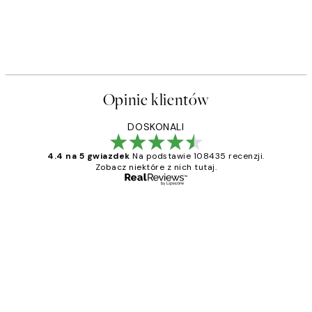
50%*
s Plakat
Sophisticated Dog Plakat
Od 26,98 zł
53,95 zł
Opinie klientów
DOSKONALI
4.4 na 5 gwiazdek
Na podstawie 108435 recenzji.
Zobacz niektóre z nich tutaj.
Zweryfikowany kupujący
Opinie
klientów
Excellent quality at a nice price
20 kwi
Magdalena B