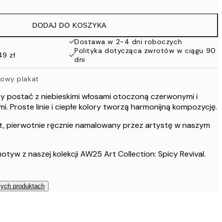
76 zł
152 zł
DODAJ DO KOSZYKA
114 zł
228 zł
Dostawa w 2-4 dni roboczych
Polityka dotycząca zwrotów w ciągu 90
264,50 zł
49 zł
dni
529 zł
owy plakat
cy postać z niebieskimi włosami otoczoną czerwonymi i
. Proste linie i ciepłe kolory tworzą harmonijną kompozycję.
t, pierwotnie ręcznie namalowany przez artystę w naszym
otyw z naszej kolekcji AW25 Art Collection: Spicy Revival.
zych produktach