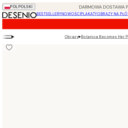
Skip
DARMOWA DOSTAWA PRZ
POL
POLSKI
to
BESTSELLERY
NOWOŚCI
PLAKATY
OBRAZY NA PŁÓ
main
content.
▸
▸
Obrazy
Botanica Becomes Her P