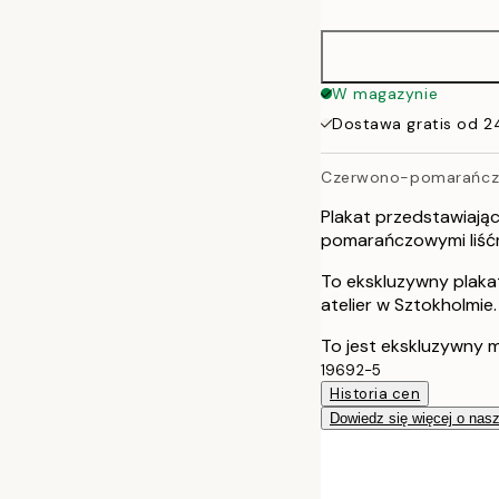
50x70 cm
70x100 cm
W magazynie
Dostawa gratis od 2
100x150 cm
Czerwono-pomarańcz
Plakat przedstawiają
pomarańczowymi liśćmi
To ekskluzywny plaka
atelier w Sztokholmie.
To jest ekskluzywny m
19692-5
Historia cen
Dowiedz się więcej o nas