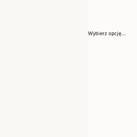
Wybierz opcję...
Frame
30x40 cm
options