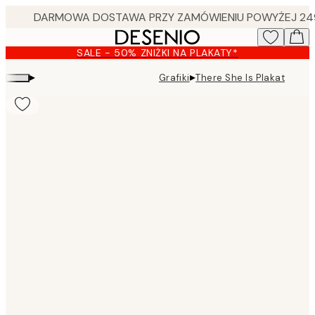
Skip
to
main
SALE - 50% ZNIŻKI NA PLAKATY*
content.
▸
▸
Grafiki
There She Is Plakat
Product
images