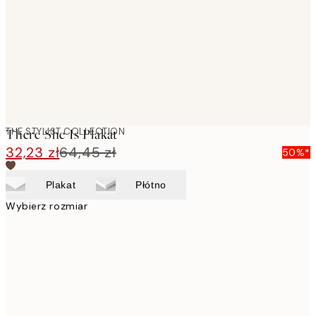
THE STYLIST COLLECTION
There She Is Plakat
32,23 zł
64,45 zł
50%*
Plakat
Płótno
Wybierz rozmiar