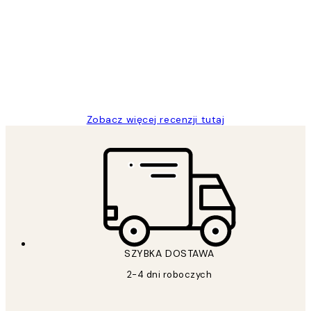
klientów
Excellent quality at a nice price
20 kwi
Magdalena B
Zobacz więcej recenzji tutaj
SZYBKA DOSTAWA
2-4 dni roboczych