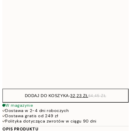
48,5
30x40 cm
7
50x70 cm
15
11
70x100 cm
22
264,5
100x150 cm
52
Frame
options
DODAJ DO KOSZYKA
-
32,23 ZŁ
64,45 ZŁ
W magazynie
Dostawa w 2-4 dni roboczych
Dostawa gratis od 249 zł
Polityka dotycząca zwrotów w ciągu 90 dni
OPIS PRODUKTU