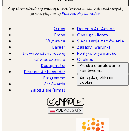
Aby dowiedzieć się więcej o przetwarzaniu danych osobowych,
przeczytaj naszą
Polityce Prywatności
.
O nas
Desenio Art Advice
Prasa
Obsługa klienta
Wydawca
Śledź swoje zamówienie
Career
Zasady i warunki
Zrównoważony rozwój
Polityka prywatności
Oświadczenie o
Cookies
Dostępności
Prośba o anulowanie
zamówienia
Desenio Ambassador
Zarządzaj plikami
Programme
cookie
Art Awards
Zaloguj się (firma)
POL
POLSKI