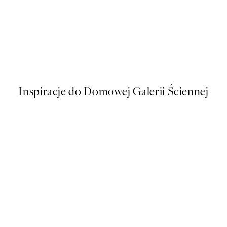
50%*
Soleil Plakat
Od 26,98 zł
53,95 zł
Inspiracje do Domowej Galerii Ściennej