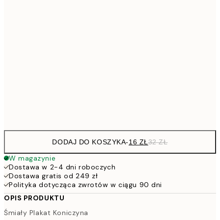
53,
4
30x40 cm
7
50x70 cm
15
264,5
100x150 cm
52
Frame
options
DODAJ DO KOSZYKA
-
16 ZŁ
32 ZŁ
W magazynie
Dostawa w 2-4 dni roboczych
Dostawa gratis od 249 zł
Polityka dotycząca zwrotów w ciągu 90 dni
OPIS PRODUKTU
Śmiały Plakat Koniczyna