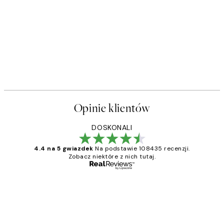
Opinie klientów
DOSKONALI
4.4 na 5 gwiazdek
Na podstawie 108435 recenzji.
Zobacz niektóre z nich tutaj.
Zweryfikowany kupujący
Opinie
klientów
Excellent quality at a nice price