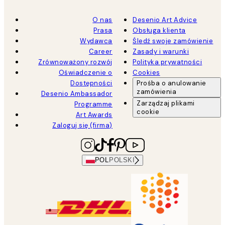
O nas
Desenio Art Advice
Prasa
Obsługa klienta
Wydawca
Śledź swoje zamówienie
Career
Zasady i warunki
Zrównoważony rozwój
Polityka prywatności
Oświadczenie o
Cookies
Dostępności
Prośba o anulowanie
zamówienia
Desenio Ambassador
Zarządzaj plikami
Programme
cookie
Art Awards
Zaloguj się (firma)
POL
POLSKI