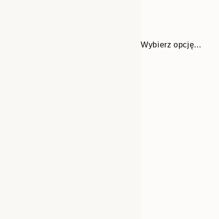
Wybierz opcję...
Frame
13x18 cm
options
30x40 cm