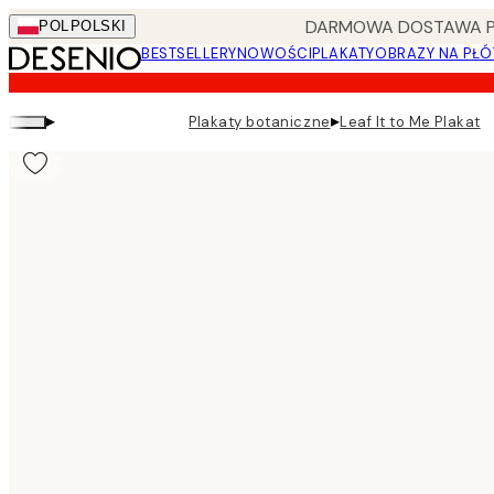
Skip
DARMOWA DOSTAWA PRZ
POL
POLSKI
to
BESTSELLERY
NOWOŚCI
PLAKATY
OBRAZY NA PŁÓ
main
content.
▸
▸
Plakaty botaniczne
Leaf It to Me Plakat