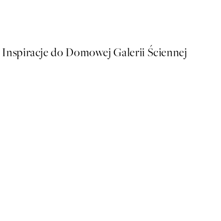
Echoes Plakat
Od 43 zł
86 zł
Inspiracje do Domowej Galerii Ściennej