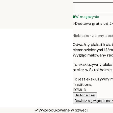
50x70 cm
W magazynie
Dostawa gratis od 2
70x100 cm
Niebiesko-zielony abst
100x150 cm
Odważny plakat kwiat
ciemnozielonymi liść
Wygląd malowany ręczn
To ekskluzywny plaka
atelier w Sztokholmie.
To jest ekskluzywny m
Traditions.
19768-3
Historia cen
Dowiedz się więcej o nas
Wyprodukowane w Szwecji