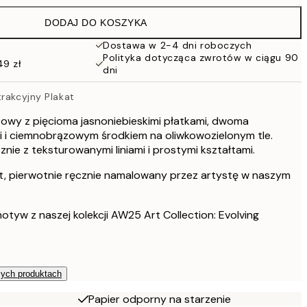
86 zł
DODAJ DO KOSZYKA
76 zł
152 zł
Dostawa w 2-4 dni roboczych
Polityka dotycząca zwrotów w ciągu 90
103 zł
49 zł
dni
206 zł
264,50 zł
rakcyjny Plakat
529 zł
owy z pięcioma jasnoniebieskimi płatkami, dwoma
mi i ciemnobrązowym środkiem na oliwkowozielonym tle.
ie z teksturowanymi liniami i prostymi kształtami.
t, pierwotnie ręcznie namalowany przez artystę w naszym
otyw z naszej kolekcji AW25 Art Collection: Evolving
zych produktach
Papier odporny na starzenie