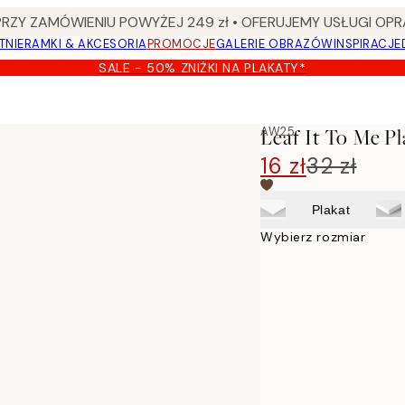
Y ZAMÓWIENIU POWYŻEJ 249 zł • OFERUJEMY USŁUGI OPR
TNIE
RAMKI & AKCESORIA
PROMOCJE
GALERIE OBRAZÓW
INSPIRACJE
SALE - 50% ZNIŻKI NA PLAKATY*
AW25
Leaf It To Me Pl
16 zł
32 zł
Plakat
Wybierz rozmiar