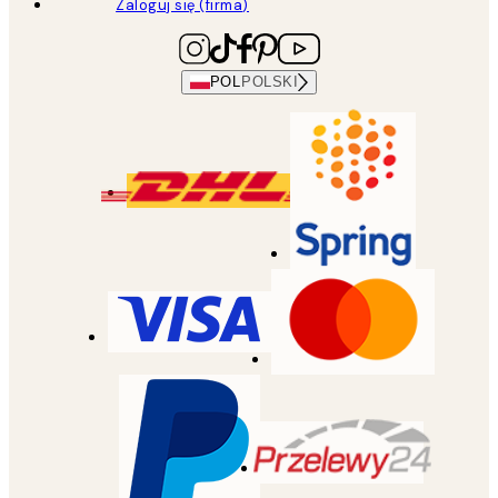
Zaloguj się (firma)
POL
POLSKI