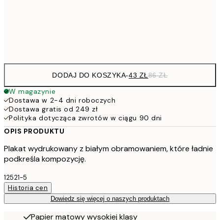
15
Frame
options
DODAJ DO KOSZYKA
-
43 ZŁ
86 ZŁ
W magazynie
Dostawa w 2-4 dni roboczych
Dostawa gratis od 249 zł
Polityka dotycząca zwrotów w ciągu 90 dni
OPIS PRODUKTU
Plakat wydrukowany z białym obramowaniem, które ładnie
podkreśla kompozycję.
12521-5
Historia cen
Dowiedz się więcej o naszych produktach
Papier matowy wysokiej klasy