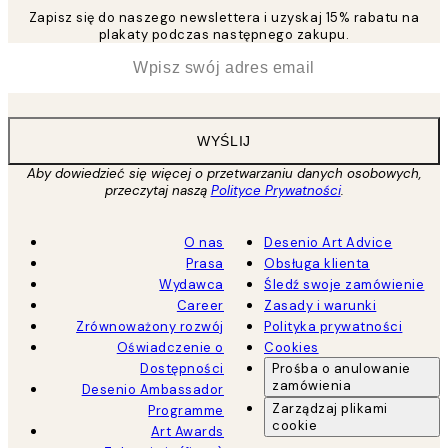
Zapisz się do naszego newslettera i uzyskaj 15% rabatu na
plakaty podczas następnego zakupu.
*
Email
WYŚLIJ
Aby dowiedzieć się więcej o przetwarzaniu danych osobowych,
przeczytaj naszą
Polityce Prywatności
.
O nas
Desenio Art Advice
Prasa
Obsługa klienta
Wydawca
Śledź swoje zamówienie
Career
Zasady i warunki
Zrównoważony rozwój
Polityka prywatności
Oświadczenie o
Cookies
Dostępności
Prośba o anulowanie
zamówienia
Desenio Ambassador
Zarządzaj plikami
Programme
cookie
Art Awards