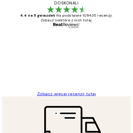
DOSKONALI
4.4 na 5 gwiazdek
Na podstawie 108435 recenzji.
Zobacz niektóre z nich tutaj.
Zweryfikowany kupujący
Opinie
klientów
Excellent quality at a nice price
20 kwi
Magdalena B
Zobacz więcej recenzji tutaj