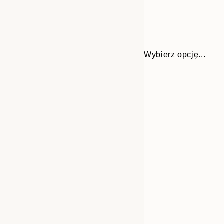
Wybierz opcję...
Frame
30x40 cm
options