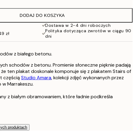
76 zł
152 zł
DODAJ DO KOSZYKA
Dostawa w 2-4 dni roboczych
Polityka dotycząca zwrotów w ciągu 90
49 zł
dni
hodów z białego betonu.
lnych schodów z betonu. Promienie słoneczne pięknie padają
, że ten plakat doskonale komponuje się z plakatem Stairs of
st częścią
Studio Amara
, kolekcji zdjęć wykonanych przez
o w Marrakeszu.
any z białym obramowaniem, które ładnie podkreśla
zych produktach