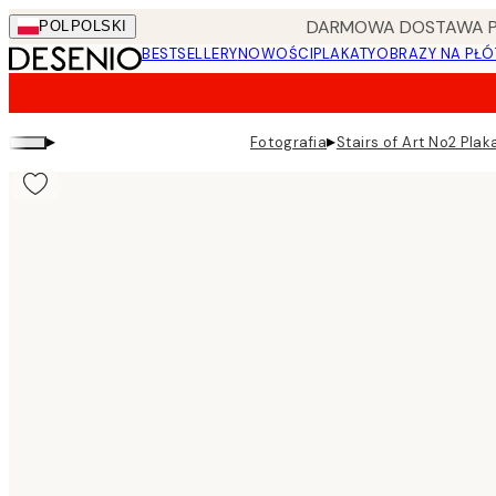
Skip
DARMOWA DOSTAWA PRZ
POL
POLSKI
to
BESTSELLERY
NOWOŚCI
PLAKATY
OBRAZY NA PŁÓ
main
content.
▸
▸
Fotografia
Stairs of Art No2 Plak