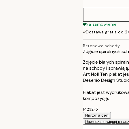
50x70 cm
Na zamówienie
Dostawa gratis od 2
Betonowe schody
Zdjęcie spiralnych sc
Zdjęcie białych spira
na schody i sprawiają
Art No1! Ten plakat je
Desenio Design Studi
Plakat jest wydrukow
kompozycję.
14232-5
Historia cen
Dowiedz się więcej o nas