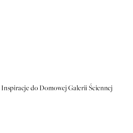
50%*
Soft Abstract Lines No2 Pl
Od 32,23 zł
64,45 zł
Inspiracje do Domowej Galerii Ściennej