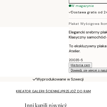
W magazynie
Dostawa gratis od 2
Plakat Wyścigowa Iko
Elegancki srebrny pla
Klasyczny samochód o 
To ekskluzywny plaka
Atelier.
20035-5
Historia cen
Dowiedz się więcej o nas
Wyprodukowane w Szwecji
KREATOR GALERII ŚCIENNEJ
PRZEJDŹ DO RAM
Inni kupili również