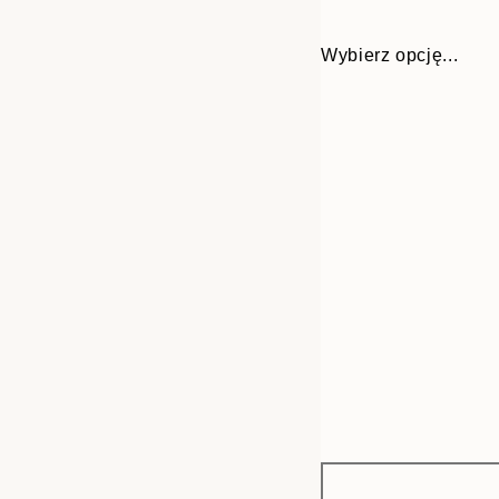
Wybierz opcję...
Frame
30x40 cm
options
50x70 cm