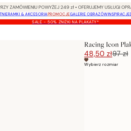
Y ZAMÓWIENIU POWYŻEJ 249 zł • OFERUJEMY USŁUGI OPR
TNIE
RAMKI & AKCESORIA
PROMOCJE
GALERIE OBRAZÓW
INSPIRACJE
SALE - 50% ZNIŻKI NA PLAKATY*
Racing Icon Pla
48,50 zł
97 zł
Wybierz rozmiar