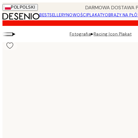
Skip
DARMOWA DOSTAWA PRZ
POL
POLSKI
to
BESTSELLERY
NOWOŚCI
PLAKATY
OBRAZY NA PŁÓ
main
content.
▸
▸
Fotografia
Racing Icon Plakat