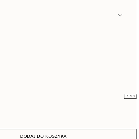
48,50 zł
97 zł
76 zł
152 zł
DODAJ DO KOSZYKA