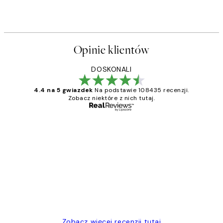
Opinie klientów
DOSKONALI
4.4 na 5 gwiazdek
Na podstawie 108435 recenzji.
Zobacz niektóre z nich tutaj.
Zweryfikowany kupujący
Opinie
klientów
Excellent quality at a nice price
20 kwi
Magdalena B
Zobacz więcej recenzji tutaj