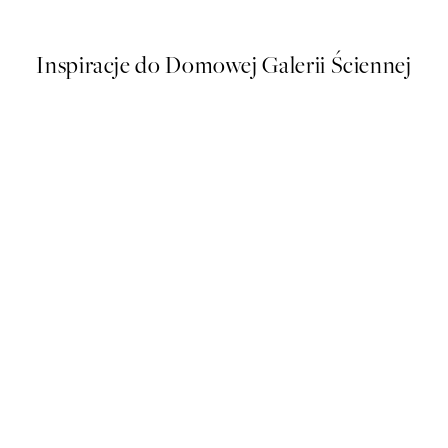
Od 32,23 zł
64,45 zł
Inspiracje do Domowej Galerii Ściennej