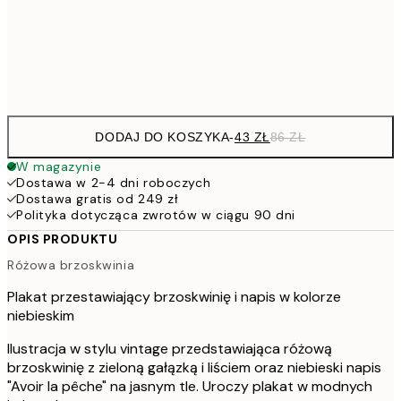
15
Frame
options
DODAJ DO KOSZYKA
-
43 ZŁ
86 ZŁ
W magazynie
Dostawa w 2-4 dni roboczych
Dostawa gratis od 249 zł
Polityka dotycząca zwrotów w ciągu 90 dni
OPIS PRODUKTU
Różowa brzoskwinia
Plakat przestawiający brzoskwinię i napis w kolorze
niebieskim
Ilustracja w stylu vintage przedstawiająca różową
brzoskwinię z zieloną gałązką i liściem oraz niebieski napis
"Avoir la pêche" na jasnym tle. Uroczy plakat w modnych