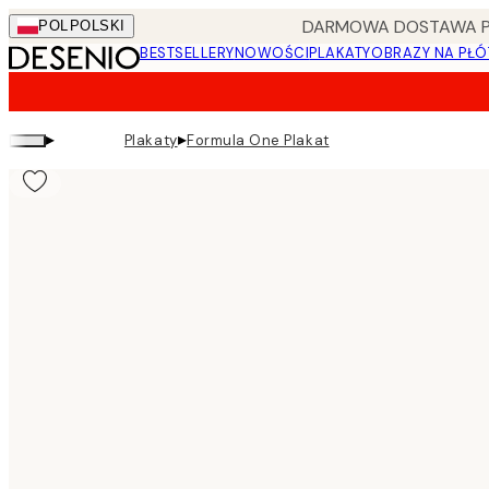
Skip
DARMOWA DOSTAWA PRZ
POL
POLSKI
to
BESTSELLERY
NOWOŚCI
PLAKATY
OBRAZY NA PŁÓ
main
content.
▸
▸
Plakaty
Formula One Plakat