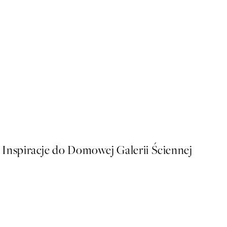
50%*
Spritz del Cuore Plakat
Od 26,98 zł
53,95 zł
Inspiracje do Domowej Galerii Ściennej