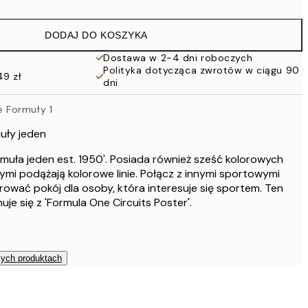
76 zł
152 zł
DODAJ DO KOSZYKA
Dostawa w 2-4 dni roboczych
Polityka dotycząca zwrotów w ciągu 90
49 zł
dni
 Formuły 1
uły jeden
muła jeden est. 1950'. Posiada również sześć kolorowych
mi podążają kolorowe linie. Połącz z innymi sportowymi
ować pokój dla osoby, która interesuje się sportem. Ten
je się z 'Formula One Circuits Poster'.
zych produktach