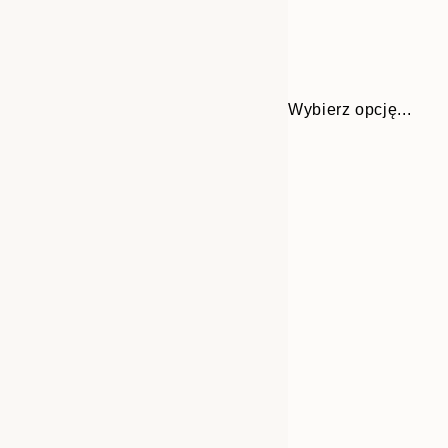
Wybierz opcję...
Frame
30x40 cm
options