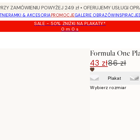
Y ZAMÓWIENIU POWYŻEJ 249 zł • OFERUJEMY USŁUGI OPR
TNIE
RAMKI & AKCESORIA
PROMOCJE
GALERIE OBRAZÓW
INSPIRACJE
SALE - 50% ZNIŻKI NA PLAKATY*
0 m
0 s
Ważny
do:
2026-
08-
Formula One Pl
09
43 zł
86 zł
Plakat
Wybierz rozmiar