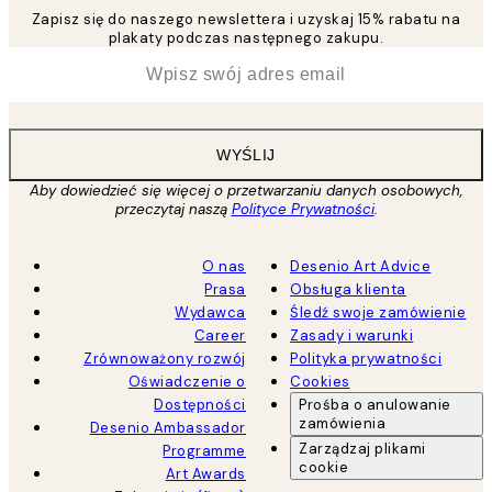
Zapisz się do naszego newslettera i uzyskaj 15% rabatu na
plakaty podczas następnego zakupu.
*
Email
WYŚLIJ
Aby dowiedzieć się więcej o przetwarzaniu danych osobowych,
przeczytaj naszą
Polityce Prywatności
.
O nas
Desenio Art Advice
Prasa
Obsługa klienta
Wydawca
Śledź swoje zamówienie
Career
Zasady i warunki
Zrównoważony rozwój
Polityka prywatności
Oświadczenie o
Cookies
Dostępności
Prośba o anulowanie
zamówienia
Desenio Ambassador
Zarządzaj plikami
Programme
cookie
Art Awards