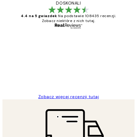
DOSKONALI
4.4 na 5 gwiazdek
Na podstawie 108435 recenzji.
Zobacz niektóre z nich tutaj.
Zweryfikowany kupujący
Opinie
klientów
Excellent quality at a nice price
20 kwi
Magdalena B
Zobacz więcej recenzji tutaj