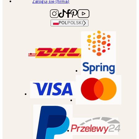
Zaloguj się (firma)
POL
POLSKI