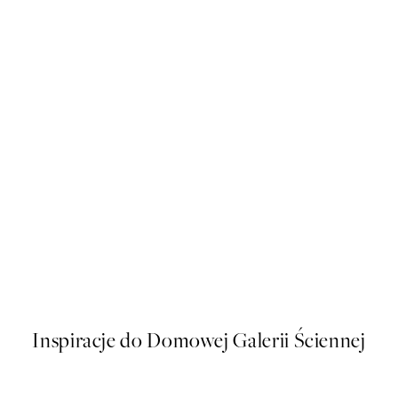
50%*
Surfers Wave Plakat
Od 26,98 zł
53,95 zł
Inspiracje do Domowej Galerii Ściennej