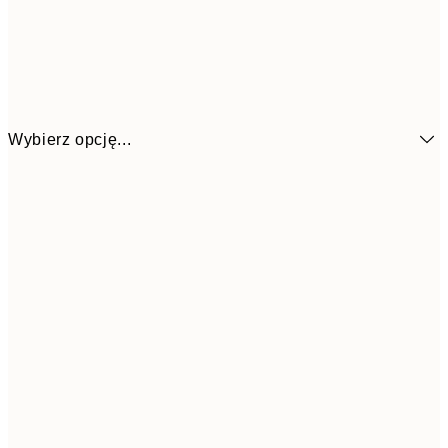
Wybierz opcję...
21x30 cm
53,9