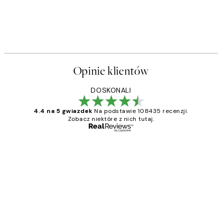
Opinie klientów
DOSKONALI
4.4 na 5 gwiazdek
Na podstawie 108435 recenzji.
Zobacz niektóre z nich tutaj.
Zweryfikowany kupujący
Opinie
klientów
Excellent quality at a nice price
20 kwi
Magdalena B