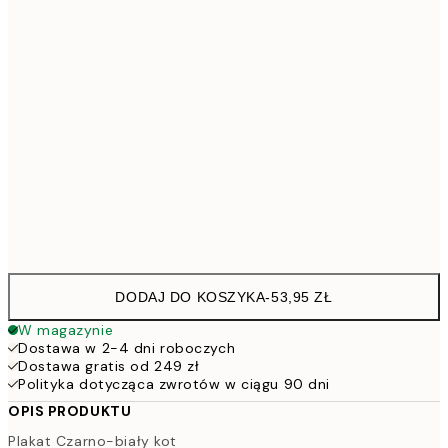
30x40 cm
8
50x70 cm
15
100x150 cm
52
Frame
options
DODAJ DO KOSZYKA
-
53,95 ZŁ
W magazynie
Dostawa w 2-4 dni roboczych
Dostawa gratis od 249 zł
Polityka dotycząca zwrotów w ciągu 90 dni
OPIS PRODUKTU
Plakat Czarno-biały kot