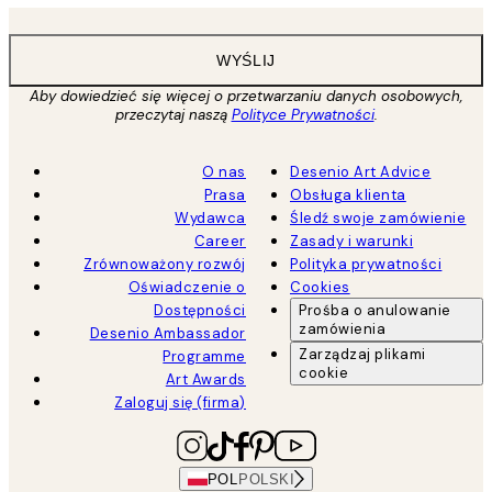
WYŚLIJ
Aby dowiedzieć się więcej o przetwarzaniu danych osobowych,
przeczytaj naszą
Polityce Prywatności
.
O nas
Desenio Art Advice
Prasa
Obsługa klienta
Wydawca
Śledź swoje zamówienie
Career
Zasady i warunki
Zrównoważony rozwój
Polityka prywatności
Oświadczenie o
Cookies
Dostępności
Prośba o anulowanie
zamówienia
Desenio Ambassador
Zarządzaj plikami
Programme
cookie
Art Awards
Zaloguj się (firma)
POL
POLSKI