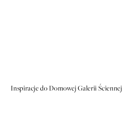
50%*
Vintage Mackerel Plakat
Od 16 zł
32 zł
Inspiracje do Domowej Galerii Ściennej