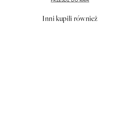
PRZEJDŹ DO RAM
Inni kupili również