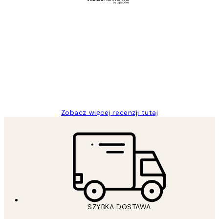
Zweryfikowany kupujący
Opinie
klientów
Excellent quality at a nice price
20 kwi
Magdalena B
Zobacz więcej recenzji tutaj
SZYBKA DOSTAWA