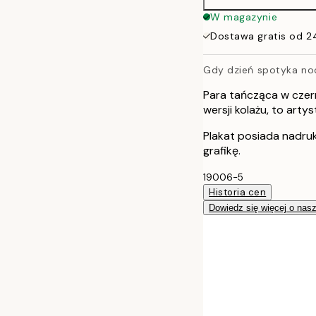
W magazynie
Dostawa gratis od 2
Gdy dzień spotyka noc
Para tańcząca w czerni
wersji kolażu, to arty
Plakat posiada nadru
grafikę.
19006-5
Historia cen
Dowiedz się więcej o nas