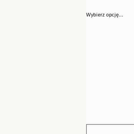
Wybierz opcję...
Frame
30x40 cm
options