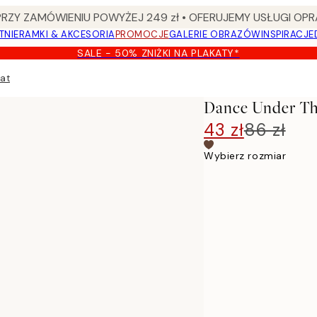
Y ZAMÓWIENIU POWYŻEJ 249 zł • OFERUJEMY USŁUGI OPR
TNIE
RAMKI & AKCESORIA
PROMOCJE
GALERIE OBRAZÓW
INSPIRACJE
SALE - 50% ZNIŻKI NA PLAKATY*
kat
Dance Under The
43 zł
86 zł
Wybierz rozmiar