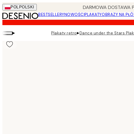
Skip
DARMOWA DOSTAWA PRZ
POL
POLSKI
to
BESTSELLERY
NOWOŚCI
PLAKATY
OBRAZY NA PŁÓ
main
content.
▸
▸
Plakaty retro
Dance under the Stars Pla