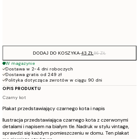
7
50x70 cm
15
Frame
options
DODAJ DO KOSZYKA
-
43 ZŁ
86 ZŁ
W magazynie
Dostawa w 2-4 dni roboczych
Dostawa gratis od 249 zł
Polityka dotycząca zwrotów w ciągu 90 dni
OPIS PRODUKTU
Czarny kot
Plakat przedstawiający czarnego kota i napis
Ilustracja przedstawiająca czarnego kota z czerwonymi
detalami i napisem na białym tle. Nadruk w stylu vintage,
sprawdzi się każdym pomieszczeniu w domu. Ten plakat