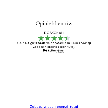
Opinie klientów
DOSKONALI
4.4 na 5 gwiazdek
Na podstawie 108435 recenzji.
Zobacz niektóre z nich tutaj.
Zweryfikowany kupujący
Opinie
klientów
Excellent quality at a nice price
20 kwi
Magdalena B
Zobacz więcej recenzji tutaj