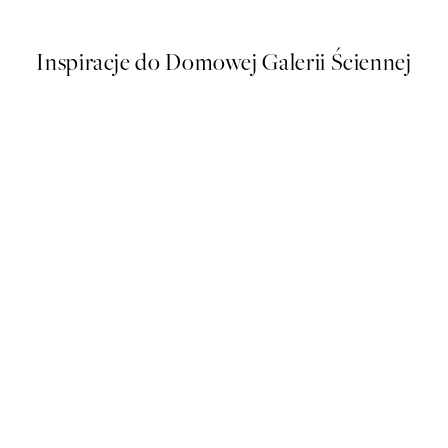
Od 26,98 zł
53,95 zł
Inspiracje do Domowej Galerii Ściennej