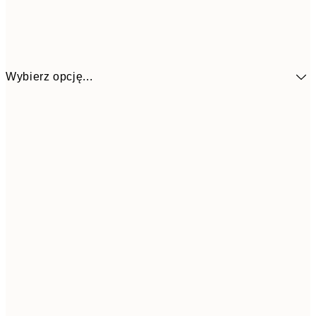
Wybierz opcję...
4
30x40 cm