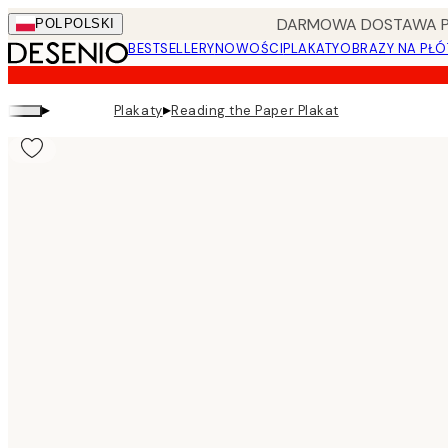
Skip
DARMOWA DOSTAWA PRZ
POL
POLSKI
to
BESTSELLERY
NOWOŚCI
PLAKATY
OBRAZY NA PŁÓ
main
content.
▸
▸
Plakaty
Reading the Paper Plakat