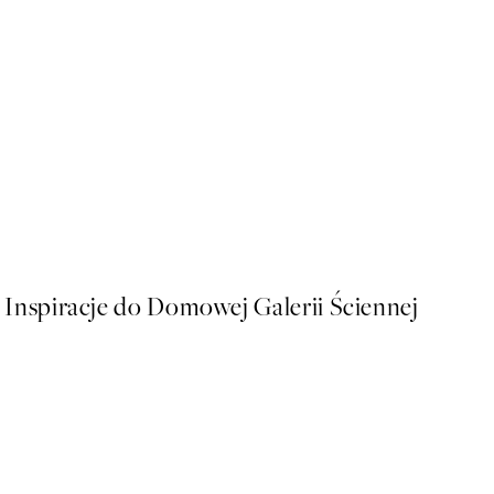
50%*
William Morris - Willow B
Od 43 zł
86 zł
Inspiracje do Domowej Galerii Ściennej