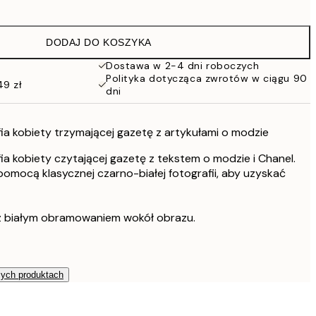
76 zł
152 zł
DODAJ DO KOSZYKA
Dostawa w 2-4 dni roboczych
Polityka dotycząca zwrotów w ciągu 90
49 zł
dni
ia kobiety trzymającej gazetę z artykułami o modzie
ia kobiety czytającej gazetę z tekstem o modzie i Chanel.
omocą klasycznej czarno-białej fotografii, aby uzyskać
z białym obramowaniem wokół obrazu.
zych produktach