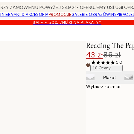
Y ZAMÓWIENIU POWYŻEJ 249 zł • OFERUJEMY USŁUGI OPR
TNIE
RAMKI & AKCESORIA
PROMOCJE
GALERIE OBRAZÓW
INSPIRACJE
SALE - 50% ZNIŻKI NA PLAKATY*
Reading The Pap
43 zł
86 zł
5.0
10
Oceny
Plakat
Wybierz rozmiar