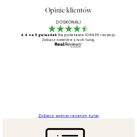
Opinie klientów
DOSKONALI
4.4 na 5 gwiazdek
Na podstawie 108435 recenzji.
Zobacz niektóre z nich tutaj.
Zweryfikowany kupujący
Opinie
klientów
Excellent quality at a nice price
20 kwi
Magdalena B
Zobacz więcej recenzji tutaj