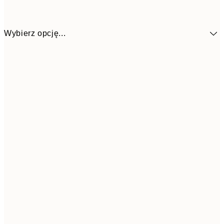
Wybierz opcję...
4
30x40 cm