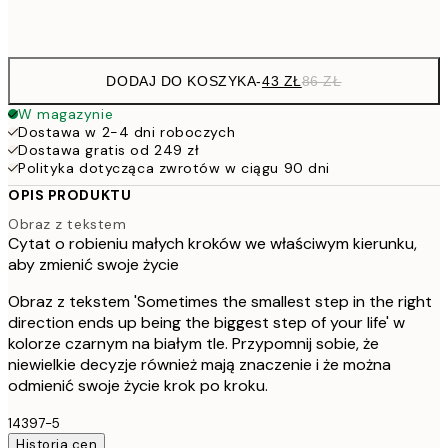
Frame
options
DODAJ DO KOSZYKA
-
43 ZŁ
86 ZŁ
W magazynie
Dostawa w 2-4 dni roboczych
Dostawa gratis od 249 zł
Polityka dotycząca zwrotów w ciągu 90 dni
OPIS PRODUKTU
Obraz z tekstem
Cytat o robieniu małych kroków we właściwym kierunku,
aby zmienić swoje życie
Obraz z tekstem 'Sometimes the smallest step in the right
direction ends up being the biggest step of your life' w
kolorze czarnym na białym tle. Przypomnij sobie, że
niewielkie decyzje również mają znaczenie i że można
odmienić swoje życie krok po kroku.
14397-5
Historia cen