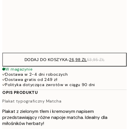
30x40 cm
7
50x70 cm
15
Frame
options
DODAJ DO KOSZYKA
-
26,98 ZŁ
53,95 ZŁ
W magazynie
Dostawa w 2-4 dni roboczych
Dostawa gratis od 249 zł
Polityka dotycząca zwrotów w ciągu 90 dni
OPIS PRODUKTU
Plakat typograficzny Matcha
Plakat z zielonym tłem i kremowym napisem
przedstawiający różne napoje matcha. Idealny dla
miłośników herbaty!