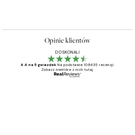
Opinie klientów
DOSKONALI
4.4 na 5 gwiazdek
Na podstawie 108435 recenzji.
Zobacz niektóre z nich tutaj.
Zweryfikowany kupujący
Opinie
klientów
Excellent quality at a nice price
20 kwi
Magdalena B