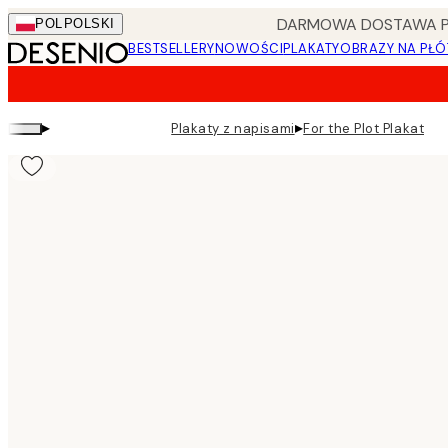
Skip
DARMOWA DOSTAWA PRZ
POL
POLSKI
to
BESTSELLERY
NOWOŚCI
PLAKATY
OBRAZY NA PŁÓ
main
content.
▸
▸
Plakaty z napisami
For the Plot Plakat