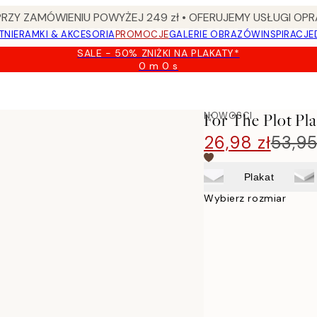
Y ZAMÓWIENIU POWYŻEJ 249 zł • OFERUJEMY USŁUGI OPR
TNIE
RAMKI & AKCESORIA
PROMOCJE
GALERIE OBRAZÓW
INSPIRACJE
SALE - 50% ZNIŻKI NA PLAKATY*
0 m
0 s
Ważny
do:
2026-
08-
NOWOSCI
For The Plot Pl
09
26,98 zł
53,95
Plakat
Wybierz rozmiar