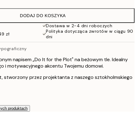
43 zł
86 zł
DODAJ DO KOSZYKA
54 zł
108 zł
Dostawa w 2-4 dni roboczych
Polityka dotycząca zwrotów w ciągu 90
76 zł
49 zł
dni
152 zł
103 zł
ypograficzny
206 zł
onym napisem „Do It for the Plot" na beżowym tle. Idealny
264,50 zł
o i motywacyjnego akcentu Twojemu domowi.
529 zł
t, stworzony przez projektanta z naszego sztokholmskiego
zych produktach