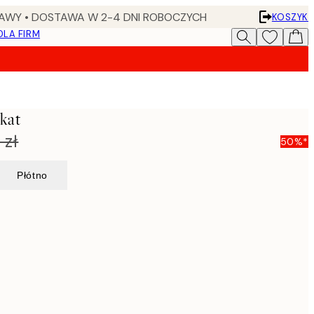
AWY • DOSTAWA W 2-4 DNI ROBOCZYCH
KOSZYK
DLA FIRM
akat
 zł
50%*
Płótno