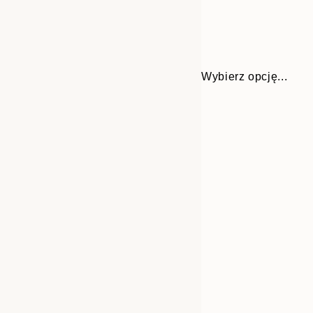
Wybierz opcję...
Frame
21x30 cm
options