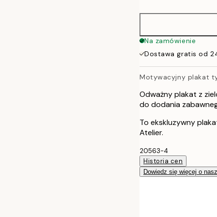
30x40 cm
40x50 cm
Na zamówienie
Dostawa gratis od 2
50x70 cm
Motywacyjny plakat t
70x100 cm
Odważny plakat z ziel
100x150 cm
do dodania zabawneg
To ekskluzywny plaka
Atelier.
20563-4
Historia cen
Dowiedz się więcej o nas