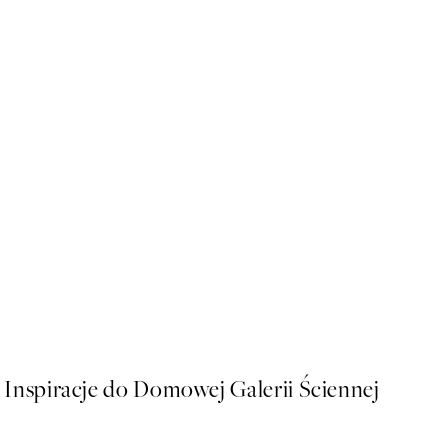
50%*
Cup of Cortado Plakat
Od 26,98 zł
53,95 zł
Inspiracje do Domowej Galerii Ściennej