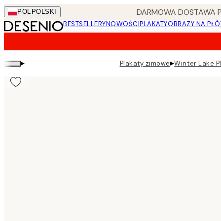
Skip
DARMOWA DOSTAWA PRZ
POL
POLSKI
to
BESTSELLERY
NOWOŚCI
PLAKATY
OBRAZY NA PŁÓ
main
content.
▸
▸
Plakaty zimowe
Winter Lake P