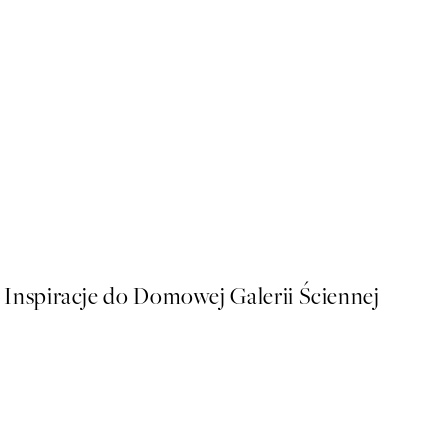
50%*
Bed Of Flowers Plakat
Od 26,98 zł
53,95 zł
Inspiracje do Domowej Galerii Ściennej