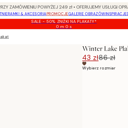
Y ZAMÓWIENIU POWYŻEJ 249 zł • OFERUJEMY USŁUGI OPR
TNIE
RAMKI & AKCESORIA
PROMOCJE
GALERIE OBRAZÓW
INSPIRACJE
SALE - 50% ZNIŻKI NA PLAKATY*
0 m
0 s
Ważny
do:
lakat
2026-
08-
Winter Lake Pla
09
43 zł
86 zł
Wybierz rozmiar