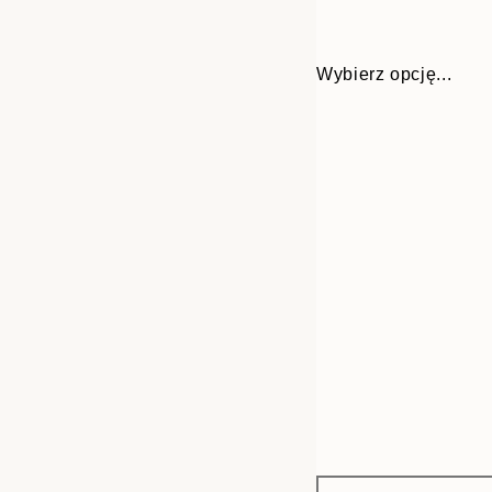
Wybierz opcję...
Frame
30x40 cm
options