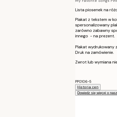
My Favorite Songs Pi
Lista piosenek na róż
Plakat z tekstem w ko
spersonalizowany plak
zarówno zabawny sposó
innego - na prezent.
Plakat wydrukowany 
Druk na zamówienie.
Zwrot lub wymiana ni
PP0106-5
Historia cen
Dowiedz się więcej o nas