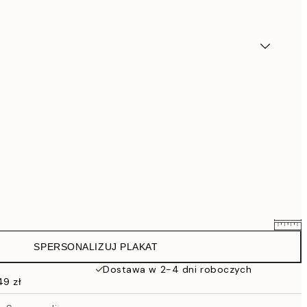
SPERSONALIZUJ PLAKAT
111,20 zł
139 zł
Dostawa w 2-4 dni roboczych
49 zł
135,20 zł
169 zł