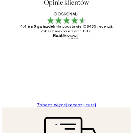
Opinie klientów
DOSKONALI
4.4 na 5 gwiazdek
Na podstawie 108435 recenzji.
Zobacz niektóre z nich tutaj.
Zweryfikowany kupujący
Opinie
klientów
Excellent quality at a nice price
20 kwi
Magdalena B
Zobacz więcej recenzji tutaj