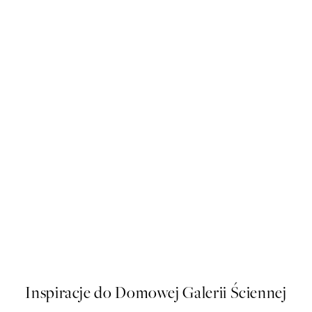
50%*
Painted Rainbows Plakat
Od 16 zł
32 zł
Inspiracje do Domowej Galerii Ściennej