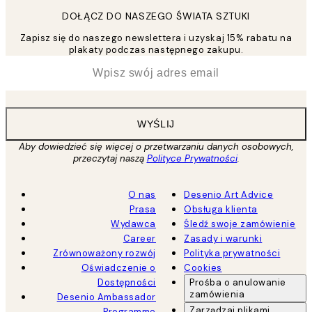
DOŁĄCZ DO NASZEGO ŚWIATA SZTUKI
Zapisz się do naszego newslettera i uzyskaj 15% rabatu na
plakaty podczas następnego zakupu.
*
Email
WYŚLIJ
Aby dowiedzieć się więcej o przetwarzaniu danych osobowych,
przeczytaj naszą
Polityce Prywatności
.
O nas
Desenio Art Advice
Prasa
Obsługa klienta
Wydawca
Śledź swoje zamówienie
Career
Zasady i warunki
Zrównoważony rozwój
Polityka prywatności
Oświadczenie o
Cookies
Dostępności
Prośba o anulowanie
zamówienia
Desenio Ambassador
Zarządzaj plikami
Programme