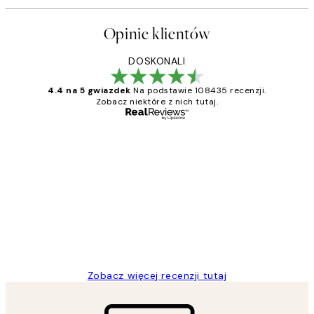
Opinie klientów
DOSKONALI
4.4 na 5 gwiazdek
Na podstawie 108435 recenzji.
Zobacz niektóre z nich tutaj.
Zweryfikowany kupujący
Opinie
klientów
Excellent quality at a nice price
20 kwi
Magdalena B
Zobacz więcej recenzji tutaj