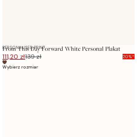
PERSONALISED PRINT
From This Day Forward White Personal Plakat
111,20 zł
139 zł
20%*
Wybierz rozmiar