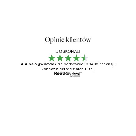
Opinie klientów
DOSKONALI
4.4 na 5 gwiazdek
Na podstawie 108435 recenzji.
Zobacz niektóre z nich tutaj.
Zweryfikowany kupujący
Opinie
klientów
Excellent quality at a nice price
20 kwi
Magdalena B