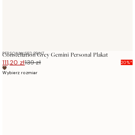
PERSONALISED PRINT
Constellation Grey Gemini Personal Plakat
111,20 zł
139 zł
20%*
Wybierz rozmiar