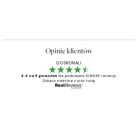
Opinie klientów
DOSKONALI
4.4 na 5 gwiazdek
Na podstawie 108435 recenzji.
Zobacz niektóre z nich tutaj.
Zweryfikowany kupujący
Opinie
klientów
Excellent quality at a nice price
20 kwi