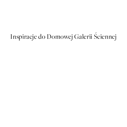
kat
Studio Vreeken - Cheers Plak
Od 58,20 zł
97 zł
Inspiracje do Domowej Galerii Ściennej