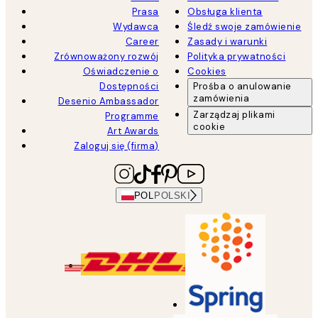
Prasa
Obsługa klienta
Wydawca
Śledź swoje zamówienie
Career
Zasady i warunki
Zrównoważony rozwój
Polityka prywatności
Oświadczenie o
Cookies
Dostępności
Prośba o anulowanie
zamówienia
Desenio Ambassador
Zarządzaj plikami
Programme
cookie
Art Awards
Zaloguj się (firma)
POL
POLSKI