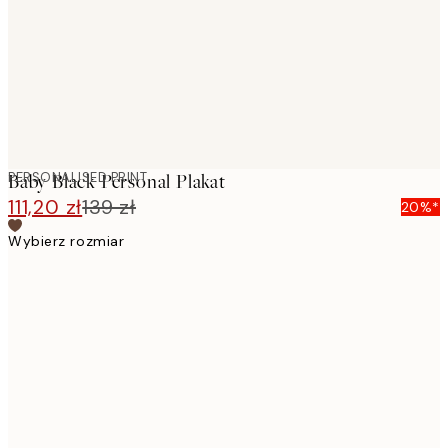
PERSONALISED PRINT
Baby Black Personal Plakat
111,20 zł
139 zł
20%*
Wybierz rozmiar