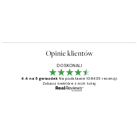
Opinie klientów
DOSKONALI
4.4 na 5 gwiazdek
Na podstawie 108435 recenzji.
Zobacz niektóre z nich tutaj.
Zweryfikowany kupujący
Opinie
klientów
Excellent quality at a nice price