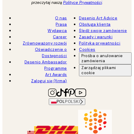
przeczytaj naszą
Polityce Prywatności
.
O nas
Desenio Art Advice
Prasa
Obsługa klienta
Wydawca
Śledź swoje zamówienie
Career
Zasady i warunki
Zrównoważony rozwój
Polityka prywatności
Oświadczenie o
Cookies
Dostępności
Prośba o anulowanie
zamówienia
Desenio Ambassador
Zarządzaj plikami
Programme
cookie
Art Awards
Zaloguj się (firma)
POL
POLSKI