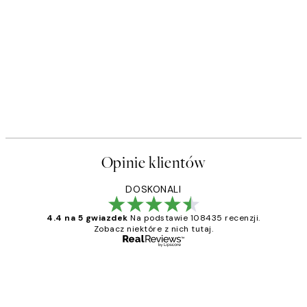
Opinie klientów
DOSKONALI
4.4 na 5 gwiazdek
Na podstawie 108435 recenzji.
Zobacz niektóre z nich tutaj.
Zweryfikowany kupujący
Opinie
klientów
Excellent quality at a nice price