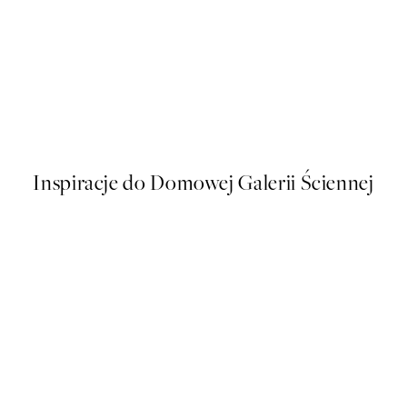
50%*
The Moon Plakat
Od 43 zł
86 zł
Inspiracje do Domowej Galerii Ściennej