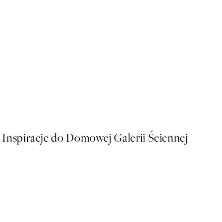
50%*
Space Shuttle Launch Plaka
Od 26,98 zł
53,95 zł
Inspiracje do Domowej Galerii Ściennej