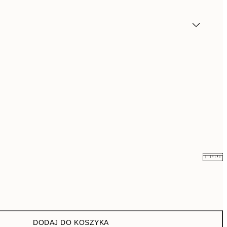
43 zł
86 zł
76 zł
152 zł
DODAJ DO KOSZYKA