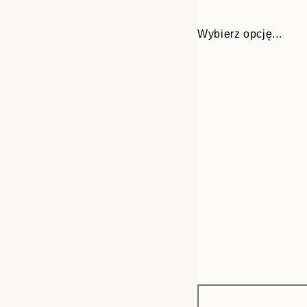
Wybierz opcję...
Frame
30x40 cm
options
50x70 cm