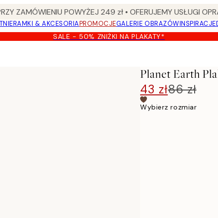
Y ZAMÓWIENIU POWYŻEJ 249 zł • OFERUJEMY USŁUGI OPR
TNIE
RAMKI & AKCESORIA
PROMOCJE
GALERIE OBRAZÓW
INSPIRACJE
SALE - 50% ZNIŻKI NA PLAKATY*
Planet Earth Pla
43 zł
86 zł
Wybierz rozmiar