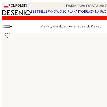
Skip
DARMOWA DOSTAWA PRZ
POL
POLSKI
to
BESTSELLERY
NOWOŚCI
PLAKATY
OBRAZY NA PŁÓ
main
content.
▸
▸
Plakaty dla dzieci
Planet Earth Plakat